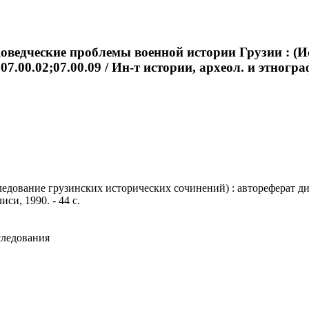
иковедческие проблемы военной истории Грузии : (
: 07.00.02;07.00.09 / Ин-т истории, археол. и этног
ование грузинских исторических сочинений) : автореферат дис. .
си, 1990. - 44 с.
следования