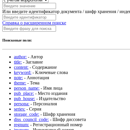
Или введите идентификатор документа / шифр хранения / инд
Справка о расширенном поиске
Поисковые поля:
author:
- Автор
title:
- Заглавие
content:
- Содержание
keyword:
- Ключевые слова
note:
- Аннотация
theme:
- Тема
person_name:
- Имя лица
pub_place:
- Место издания
pub_house:
- Издательство
persona:
- Персоналия
series:
- Серия
storage_code:
- Шифр хранения
diss_council_code:
- Шифр диссовета
regnum:
- Регистрационный номер
invnum:
- Инвентарный номер