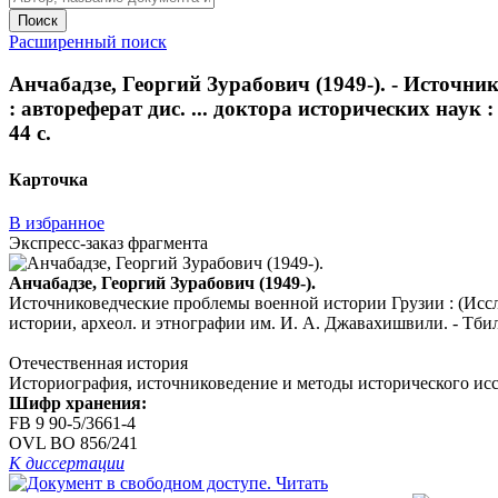
Поиск
Расширенный поиск
Анчабадзе, Георгий Зурабович (1949-). - Источн
: автореферат дис. ... доктора исторических наук 
44 с.
Карточка
В избранное
Экспресс-заказ фрагмента
Анчабадзе, Георгий Зурабович (1949-).
Источниковедческие проблемы военной истории Грузии : (Исслед
истории, археол. и этнографии им. И. А. Джавахишвили. - Тбили
Отечественная история
Историография, источниковедение и методы исторического ис
Шифр хранения:
FB 9 90-5/3661-4
OVL ВО 856/241
К диссертации
Читать