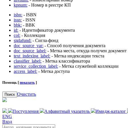
kpnum:
- Номер в реестре КП
isbn:
- ISBN
issn:
- ISSN
bbk:
- BBK
id:
- Идентификатор документа
col:
- Коллекция
siglafund:
- Сигла-фонд
doc_source_var:
- Способ получения документа
doc_source_label:
- Метка места, откуда получен документ
text_indexing_label:
- Метка индексации текста
classifier_label:
- Метка классификатора
service_collection_label:
- Метка служебной коллекции
access_label:
- Метка доступа
Помощь [
показать
]
Очистить
Поиск
Поступления
Алфавитный указатель
Имидж-каталог
ENG
Вход