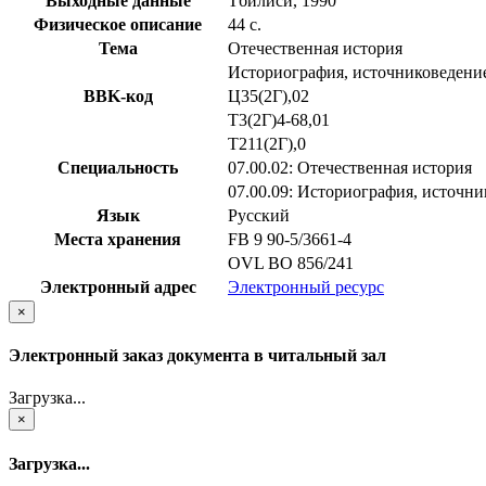
Выходные данные
Тбилиси, 1990
Физическое описание
44 с.
Тема
Отечественная история
Историография, источниковедение
BBK-код
Ц35(2Г),02
Т3(2Г)4-68,01
Т211(2Г),0
Специальность
07.00.02: Отечественная история
07.00.09: Историография, источн
Язык
Русский
Места хранения
FB 9 90-5/3661-4
OVL ВО 856/241
Электронный адрес
Электронный ресурс
×
Электронный заказ документа в читальный зал
Загрузка...
×
Загрузка...