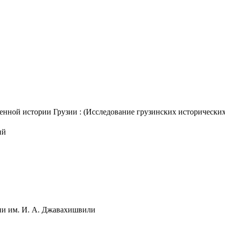
ной истории Грузии : (Исследование грузинских исторических со
ий
фии им. И. А. Джавахишвили