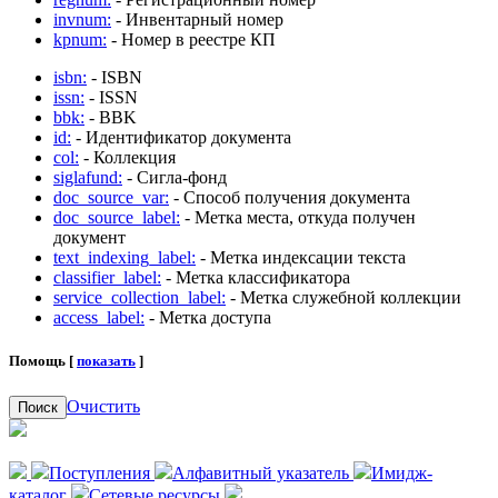
invnum:
- Инвентарный номер
kpnum:
- Номер в реестре КП
isbn:
- ISBN
issn:
- ISSN
bbk:
- BBK
id:
- Идентификатор документа
col:
- Коллекция
siglafund:
- Сигла-фонд
doc_source_var:
- Способ получения документа
doc_source_label:
- Метка места, откуда получен
документ
text_indexing_label:
- Метка индексации текста
classifier_label:
- Метка классификатора
service_collection_label:
- Метка служебной коллекции
access_label:
- Метка доступа
Помощь [
показать
]
Очистить
Поиск
Поступления
Алфавитный указатель
Имидж-
каталог
Сетевые ресурсы