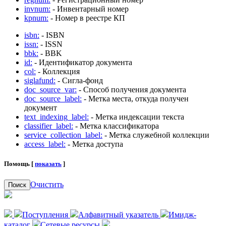
invnum:
- Инвентарный номер
kpnum:
- Номер в реестре КП
isbn:
- ISBN
issn:
- ISSN
bbk:
- BBK
id:
- Идентификатор документа
col:
- Коллекция
siglafund:
- Сигла-фонд
doc_source_var:
- Способ получения документа
doc_source_label:
- Метка места, откуда получен
документ
text_indexing_label:
- Метка индексации текста
classifier_label:
- Метка классификатора
service_collection_label:
- Метка служебной коллекции
access_label:
- Метка доступа
Помощь [
показать
]
Очистить
Поиск
Поступления
Алфавитный указатель
Имидж-
каталог
Сетевые ресурсы