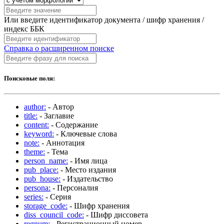
Или введите идентификатор документа / шифр хранения /
индекс ББК
Справка о расширенном поиске
Поисковые поля:
author:
- Автор
title:
- Заглавие
content:
- Содержание
keyword:
- Ключевые слова
note:
- Аннотация
theme:
- Тема
person_name:
- Имя лица
pub_place:
- Место издания
pub_house:
- Издательство
persona:
- Персоналия
series:
- Серия
storage_code:
- Шифр хранения
diss_council_code:
- Шифр диссовета
regnum:
- Регистрационный номер