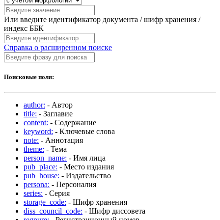
Или введите идентификатор документа / шифр хранения /
индекс ББК
Справка о расширенном поиске
Поисковые поля:
author:
- Автор
title:
- Заглавие
content:
- Содержание
keyword:
- Ключевые слова
note:
- Аннотация
theme:
- Тема
person_name:
- Имя лица
pub_place:
- Место издания
pub_house:
- Издательство
persona:
- Персоналия
series:
- Серия
storage_code:
- Шифр хранения
diss_council_code:
- Шифр диссовета
regnum:
- Регистрационный номер