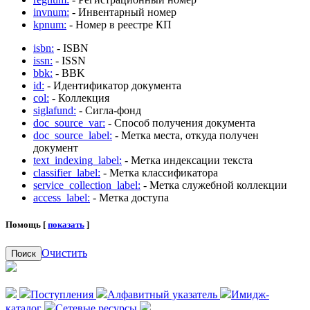
invnum:
- Инвентарный номер
kpnum:
- Номер в реестре КП
isbn:
- ISBN
issn:
- ISSN
bbk:
- BBK
id:
- Идентификатор документа
col:
- Коллекция
siglafund:
- Сигла-фонд
doc_source_var:
- Способ получения документа
doc_source_label:
- Метка места, откуда получен
документ
text_indexing_label:
- Метка индексации текста
classifier_label:
- Метка классификатора
service_collection_label:
- Метка служебной коллекции
access_label:
- Метка доступа
Помощь [
показать
]
Очистить
Поиск
Поступления
Алфавитный указатель
Имидж-
каталог
Сетевые ресурсы