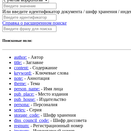
Или введите идентификатор документа / шифр хранения / инд
Справка о расширенном поиске
Поисковые поля:
author:
- Автор
title:
- Заглавие
content:
- Содержание
keyword:
- Ключевые слова
note:
- Аннотация
theme:
- Тема
person_name:
- Имя лица
pub_place:
- Место издания
pub_house:
- Издательство
persona:
- Персоналия
series:
- Серия
storage_code:
- Шифр хранения
diss_council_code:
- Шифр диссовета
regnum:
- Регистрационный номер
invnum:
- Инвентарный номер