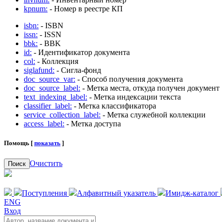
kpnum:
- Номер в реестре КП
isbn:
- ISBN
issn:
- ISSN
bbk:
- BBK
id:
- Идентификатор документа
col:
- Коллекция
siglafund:
- Сигла-фонд
doc_source_var:
- Способ получения документа
doc_source_label:
- Метка места, откуда получен документ
text_indexing_label:
- Метка индексации текста
classifier_label:
- Метка классификатора
service_collection_label:
- Метка служебной коллекции
access_label:
- Метка доступа
Помощь [
показать
]
Очистить
Поиск
Поступления
Алфавитный указатель
Имидж-каталог
ENG
Вход