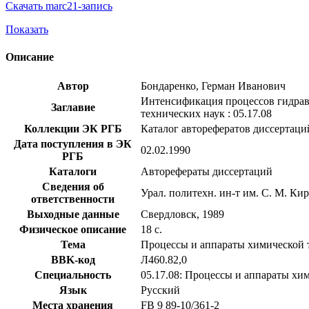
Скачать marc21-запись
Показать
Описание
Автор
Бондаренко, Герман Иванович
Интенсификация процессов гидравл
Заглавие
технических наук : 05.17.08
Коллекции ЭК РГБ
Каталог авторефератов диссертаци
Дата поступления в ЭК
02.02.1990
РГБ
Каталоги
Авторефераты диссертаций
Сведения об
Урал. политехн. ин-т им. С. М. Ки
ответственности
Выходные данные
Свердловск, 1989
Физическое описание
18 с.
Тема
Процессы и аппараты химической 
BBK-код
Л460.82,0
Специальность
05.17.08: Процессы и аппараты хи
Язык
Русский
Места хранения
FB 9 89-10/361-2