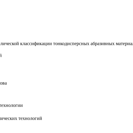
ической классификации тонкодисперсных абразивных материалов 
й
рова
технологии
мических технологий