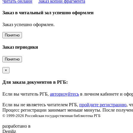
Читать онлайн
Заказ копии фрагмента
Заказ в читальный зал успешно оформлен
Заказ успешно оформлен.
Понятно
Заказ периодики
Понятно
×
Для заказа документов в РГБ:
Если вы читатель РГБ,
авторизуйтесь
в личном кабинете и офор
Если вы не являетесь читателем РГБ,
пройдите регистрацию
, ч
Процесс регистрации занимает меньше минуты. После получени
© 1999-2026
Российская государственная библиотека
РГБ
разработано в
Demliz