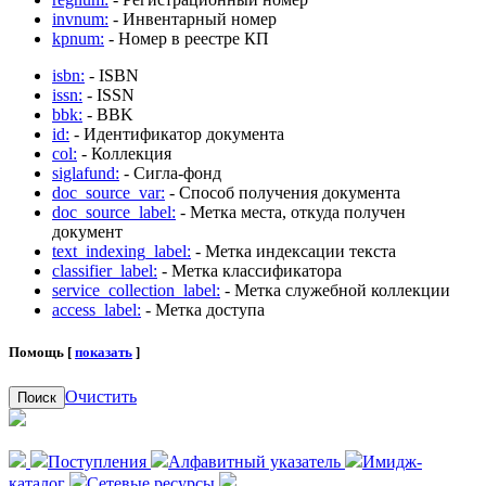
invnum:
- Инвентарный номер
kpnum:
- Номер в реестре КП
isbn:
- ISBN
issn:
- ISSN
bbk:
- BBK
id:
- Идентификатор документа
col:
- Коллекция
siglafund:
- Сигла-фонд
doc_source_var:
- Способ получения документа
doc_source_label:
- Метка места, откуда получен
документ
text_indexing_label:
- Метка индексации текста
classifier_label:
- Метка классификатора
service_collection_label:
- Метка служебной коллекции
access_label:
- Метка доступа
Помощь [
показать
]
Очистить
Поиск
Поступления
Алфавитный указатель
Имидж-
каталог
Сетевые ресурсы