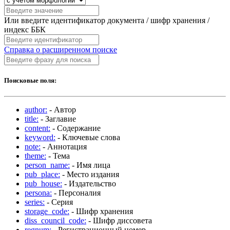
Или введите идентификатор документа / шифр хранения /
индекс ББК
Справка о расширенном поиске
Поисковые поля:
author:
- Автор
title:
- Заглавие
content:
- Содержание
keyword:
- Ключевые слова
note:
- Аннотация
theme:
- Тема
person_name:
- Имя лица
pub_place:
- Место издания
pub_house:
- Издательство
persona:
- Персоналия
series:
- Серия
storage_code:
- Шифр хранения
diss_council_code:
- Шифр диссовета
regnum:
- Регистрационный номер