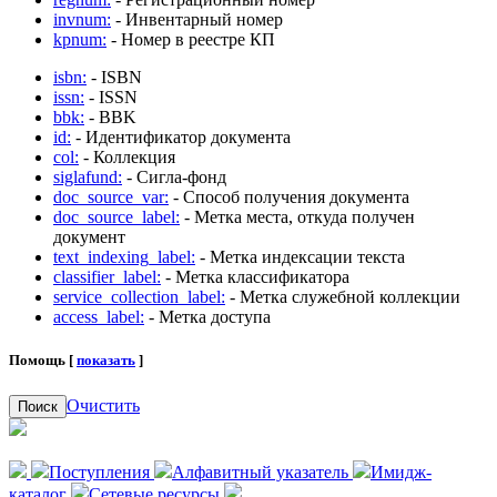
invnum:
- Инвентарный номер
kpnum:
- Номер в реестре КП
isbn:
- ISBN
issn:
- ISSN
bbk:
- BBK
id:
- Идентификатор документа
col:
- Коллекция
siglafund:
- Сигла-фонд
doc_source_var:
- Способ получения документа
doc_source_label:
- Метка места, откуда получен
документ
text_indexing_label:
- Метка индексации текста
classifier_label:
- Метка классификатора
service_collection_label:
- Метка служебной коллекции
access_label:
- Метка доступа
Помощь [
показать
]
Очистить
Поиск
Поступления
Алфавитный указатель
Имидж-
каталог
Сетевые ресурсы