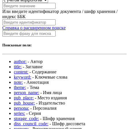
Или введите идентификатор документа / шифр хранения /
индекс ББК
Справка о расширенном поиске
Поисковые поля:
author:
- Автор
title:
- Заглавие
content:
- Содержание
keyword:
- Ключевые слова
note:
- Аннотация
theme:
- Тема
person_name:
- Имя лица
pub_place:
- Место издания
pub_house:
- Издательство
persona:
- Персоналия
series:
- Серия
storage_code:
- Шифр хранения
diss_council_code:
- Шифр диссовета
regnum:
- Регистрационный номер