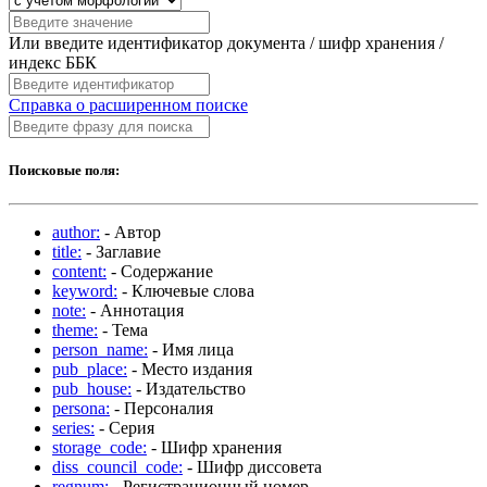
Или введите идентификатор документа / шифр хранения /
индекс ББК
Справка о расширенном поиске
Поисковые поля:
author:
- Автор
title:
- Заглавие
content:
- Содержание
keyword:
- Ключевые слова
note:
- Аннотация
theme:
- Тема
person_name:
- Имя лица
pub_place:
- Место издания
pub_house:
- Издательство
persona:
- Персоналия
series:
- Серия
storage_code:
- Шифр хранения
diss_council_code:
- Шифр диссовета
regnum:
- Регистрационный номер