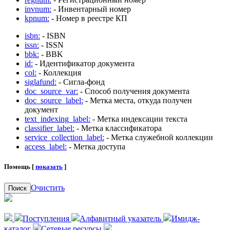
invnum:
- Инвентарный номер
kpnum:
- Номер в реестре КП
isbn:
- ISBN
issn:
- ISSN
bbk:
- BBK
id:
- Идентификатор документа
col:
- Коллекция
siglafund:
- Сигла-фонд
doc_source_var:
- Способ получения документа
doc_source_label:
- Метка места, откуда получен
документ
text_indexing_label:
- Метка индексации текста
classifier_label:
- Метка классификатора
service_collection_label:
- Метка служебной коллекции
access_label:
- Метка доступа
Помощь [
показать
]
Очистить
Поиск
Поступления
Алфавитный указатель
Имидж-
каталог
Сетевые ресурсы