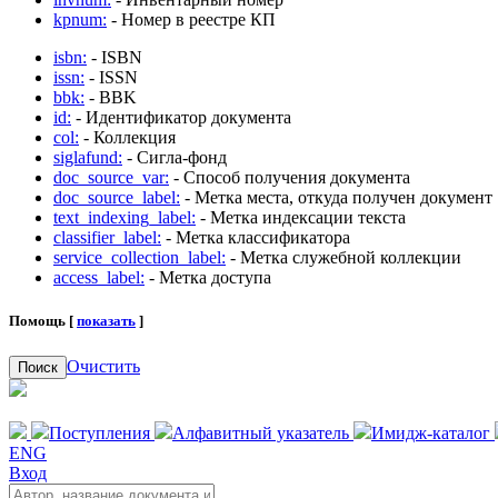
kpnum:
- Номер в реестре КП
isbn:
- ISBN
issn:
- ISSN
bbk:
- BBK
id:
- Идентификатор документа
col:
- Коллекция
siglafund:
- Сигла-фонд
doc_source_var:
- Способ получения документа
doc_source_label:
- Метка места, откуда получен документ
text_indexing_label:
- Метка индексации текста
classifier_label:
- Метка классификатора
service_collection_label:
- Метка служебной коллекции
access_label:
- Метка доступа
Помощь [
показать
]
Очистить
Поиск
Поступления
Алфавитный указатель
Имидж-каталог
ENG
Вход