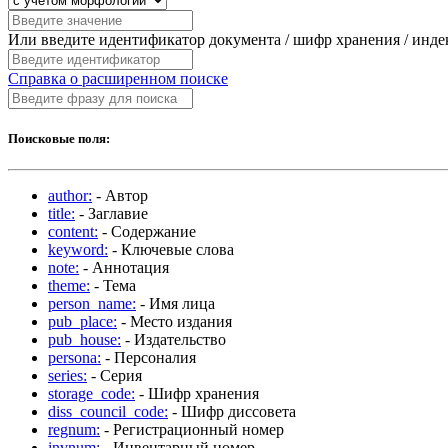
Или введите идентификатор документа / шифр хранения / инд
Справка о расширенном поиске
Поисковые поля:
author:
- Автор
title:
- Заглавие
content:
- Содержание
keyword:
- Ключевые слова
note:
- Аннотация
theme:
- Тема
person_name:
- Имя лица
pub_place:
- Место издания
pub_house:
- Издательство
persona:
- Персоналия
series:
- Серия
storage_code:
- Шифр хранения
diss_council_code:
- Шифр диссовета
regnum:
- Регистрационный номер
invnum:
- Инвентарный номер