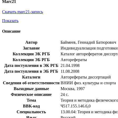
Marc21
Скачать marc21-запись
Показать
Описание
Автор
Баймеев, Геннадий Батюрович
Заглавие
Индивидуализация подготовки к
Коллекции ЭК РГБ
Каталог авторефератов диссер
Коллекции ЭБ РГБ
Авторефераты
Дата поступления в ЭК РГБ
21.04.1998
Дата поступления в ЭБ РГБ
11.08.2008
Каталоги
Авторефераты диссертаций
Сведения об ответственности
ВНИИ физ. культуры и спорта
Выходные данные
Москва, 1997
Физическое описание
24 с.
Тема
Теория и методика физическог
BBK-код
Ч517.155.146.6,0
Специальность
13.00.04: Теория и методика ф
Язык
Русский