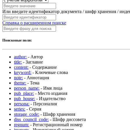
Или введите идентификатор документа / шифр хранения / инд
Справка о расширенном поиске
Поисковые поля:
author:
- Автор
title:
- Заглавие
content:
- Содержание
keyword:
- Ключевые слова
note:
- Аннотация
theme:
- Тема
person_name:
- Имя лица
pub_place:
- Место издания
pub_house:
- Издательство
persona:
- Персоналия
series:
- Серия
storage_code:
- Шифр хранения
diss_council_code:
- Шифр диссовета
regnum:
- Регистрационный номер
invnum:
- Инвентарный номер