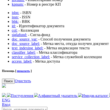
kpnum:
- Номер в реестре КП
isbn:
- ISBN
issn:
- ISSN
bbk:
- BBK
id:
- Идентификатор документа
col:
- Коллекция
siglafund:
- Сигла-фонд
doc_source_var:
- Способ получения документа
doc_source_label:
- Метка места, откуда получен документ
text_indexing_label:
- Метка индексации текста
classifier_label:
- Метка классификатора
service_collection_label:
- Метка служебной коллекции
access_label:
- Метка доступа
Помощь [
показать
]
Очистить
Поиск
Поступления
Алфавитный указатель
Имидж-каталог
ENG
Вход