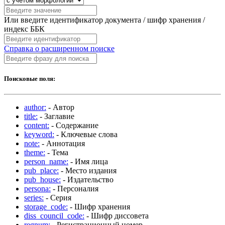
Или введите идентификатор документа / шифр хранения /
индекс ББК
Справка о расширенном поиске
Поисковые поля:
author:
- Автор
title:
- Заглавие
content:
- Содержание
keyword:
- Ключевые слова
note:
- Аннотация
theme:
- Тема
person_name:
- Имя лица
pub_place:
- Место издания
pub_house:
- Издательство
persona:
- Персоналия
series:
- Серия
storage_code:
- Шифр хранения
diss_council_code:
- Шифр диссовета
regnum:
- Регистрационный номер