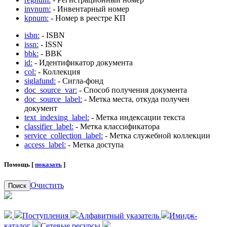
invnum:
- Инвентарный номер
kpnum:
- Номер в реестре КП
isbn:
- ISBN
issn:
- ISSN
bbk:
- BBK
id:
- Идентификатор документа
col:
- Коллекция
siglafund:
- Сигла-фонд
doc_source_var:
- Способ получения документа
doc_source_label:
- Метка места, откуда получен
документ
text_indexing_label:
- Метка индексации текста
classifier_label:
- Метка классификатора
service_collection_label:
- Метка служебной коллекции
access_label:
- Метка доступа
Помощь [
показать
]
Очистить
Поиск
Поступления
Алфавитный указатель
Имидж-
каталог
Сетевые ресурсы