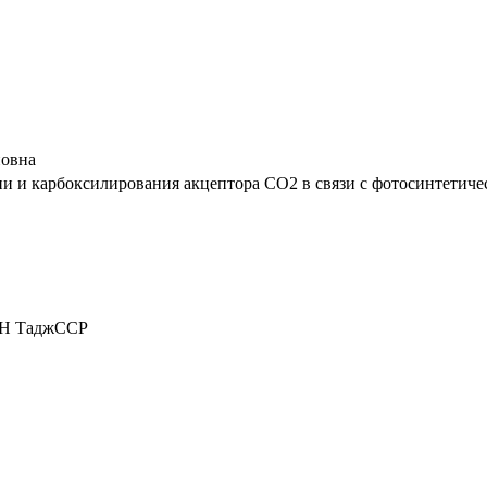
новна
и и карбоксилирования акцептора CO2 в связи с фотосинтетическ
 АН ТаджССР