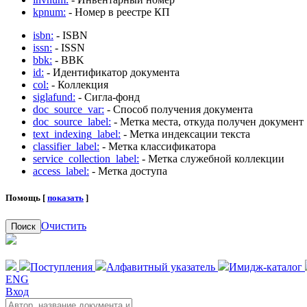
kpnum:
- Номер в реестре КП
isbn:
- ISBN
issn:
- ISSN
bbk:
- BBK
id:
- Идентификатор документа
col:
- Коллекция
siglafund:
- Сигла-фонд
doc_source_var:
- Способ получения документа
doc_source_label:
- Метка места, откуда получен документ
text_indexing_label:
- Метка индексации текста
classifier_label:
- Метка классификатора
service_collection_label:
- Метка служебной коллекции
access_label:
- Метка доступа
Помощь [
показать
]
Очистить
Поиск
Поступления
Алфавитный указатель
Имидж-каталог
ENG
Вход