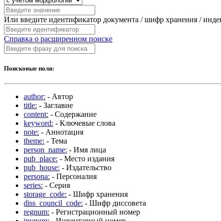
Или введите идентификатор документа / шифр хранения / инд
Справка о расширенном поиске
Поисковые поля:
author:
- Автор
title:
- Заглавие
content:
- Содержание
keyword:
- Ключевые слова
note:
- Аннотация
theme:
- Тема
person_name:
- Имя лица
pub_place:
- Место издания
pub_house:
- Издательство
persona:
- Персоналия
series:
- Серия
storage_code:
- Шифр хранения
diss_council_code:
- Шифр диссовета
regnum:
- Регистрационный номер
invnum:
- Инвентарный номер