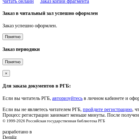
Читать онлайн
Заказ копии фрагмента
Заказ в читальный зал успешно оформлен
Заказ успешно оформлен.
Понятно
Заказ периодики
Понятно
×
Для заказа документов в РГБ:
Если вы читатель РГБ,
авторизуйтесь
в личном кабинете и офор
Если вы не являетесь читателем РГБ,
пройдите регистрацию
, ч
Процесс регистрации занимает меньше минуты. После получени
© 1999-2026
Российская государственная библиотека
РГБ
разработано в
Demliz