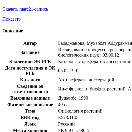
Скачать marc21-запись
Показать
Описание
Автор
Бабаджанова, Мухаббат Абдурахма
Исследование процессов регенераци
Заглавие
биологических наук : 03.00.12
Коллекции ЭК РГБ
Каталог авторефератов диссертаций
Дата поступления в ЭК
05.05.1991
РГБ
Каталоги
Авторефераты диссертаций
Сведения об
Ин-т физиол. и биофиз. растений.
ответственности
Выходные данные
Душанбе, 1990
Физическое описание
40 с.
Тема
Физиология растений
BBK-код
Е573.11,0
Язык
Русский
Места хранения
FB 9 91-1/486-5