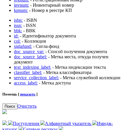
invnum:
- Инвентарный номер
kpnum:
- Номер в реестре КП
isbn:
- ISBN
issn:
- ISSN
bbk:
- BBK
id:
- Идентификатор документа
col:
- Коллекция
siglafund:
- Сигла-фонд
doc_source_var:
- Способ получения документа
doc_source_label:
- Метка места, откуда получен
документ
text_indexing_label:
- Метка индексации текста
classifier_label:
- Метка классификатора
service_collection_label:
- Метка служебной коллекции
access_label:
- Метка доступа
Помощь [
показать
]
Очистить
Поиск
Поступления
Алфавитный указатель
Имидж-
каталог
Сетевые ресурсы