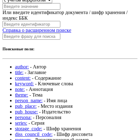
Или введите идентификатор документа / шифр хранения /
индекс ББК
Справка о расширенном поиске
Поисковые поля:
author:
- Автор
title:
- Заглавие
content:
- Содержание
keyword:
- Ключевые слова
note:
- Аннотация
theme:
- Тема
person_name:
- Имя лица
pub_place:
- Место издания
pub_house:
- Издательство
persona:
- Персоналия
series:
- Серия
storage_code:
- Шифр хранения
diss_council_code:
- Шифр диссовета
regnum:
- Регистрационный номер