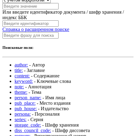
Или введите идентификатор документа / шифр хранения /
индекс ББК
Справка о расширенном поиске
Поисковые поля:
author:
- Автор
title:
- Заглавие
content:
- Содержание
keyword:
- Ключевые слова
note:
- Аннотация
theme:
- Тема
person_name:
- Имя лица
pub_place:
- Место издания
pub_house:
- Издательство
persona:
- Персоналия
series:
- Серия
storage_code:
- Шифр хранения
diss_council_code:
- Шифр диссовета
regnum:
- Регистрационный номер