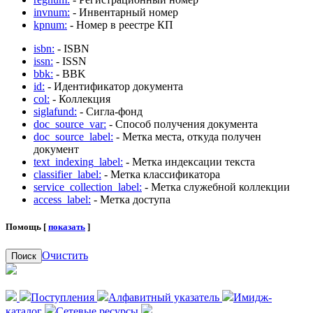
invnum:
- Инвентарный номер
kpnum:
- Номер в реестре КП
isbn:
- ISBN
issn:
- ISSN
bbk:
- BBK
id:
- Идентификатор документа
col:
- Коллекция
siglafund:
- Сигла-фонд
doc_source_var:
- Способ получения документа
doc_source_label:
- Метка места, откуда получен
документ
text_indexing_label:
- Метка индексации текста
classifier_label:
- Метка классификатора
service_collection_label:
- Метка служебной коллекции
access_label:
- Метка доступа
Помощь [
показать
]
Очистить
Поиск
Поступления
Алфавитный указатель
Имидж-
каталог
Сетевые ресурсы