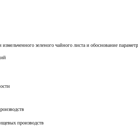
 измельченного зеленого чайного листа и обоснование параметров
ций
ности
роизводств
пищевых производств