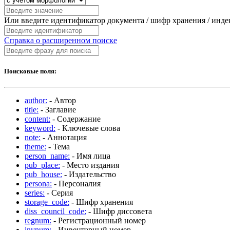
Или введите идентификатор документа / шифр хранения / инд
Справка о расширенном поиске
Поисковые поля:
author:
- Автор
title:
- Заглавие
content:
- Содержание
keyword:
- Ключевые слова
note:
- Аннотация
theme:
- Тема
person_name:
- Имя лица
pub_place:
- Место издания
pub_house:
- Издательство
persona:
- Персоналия
series:
- Серия
storage_code:
- Шифр хранения
diss_council_code:
- Шифр диссовета
regnum:
- Регистрационный номер
invnum:
- Инвентарный номер