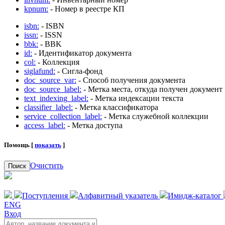
kpnum:
- Номер в реестре КП
isbn:
- ISBN
issn:
- ISSN
bbk:
- BBK
id:
- Идентификатор документа
col:
- Коллекция
siglafund:
- Сигла-фонд
doc_source_var:
- Способ получения документа
doc_source_label:
- Метка места, откуда получен документ
text_indexing_label:
- Метка индексации текста
classifier_label:
- Метка классификатора
service_collection_label:
- Метка служебной коллекции
access_label:
- Метка доступа
Помощь [
показать
]
Очистить
Поиск
Поступления
Алфавитный указатель
Имидж-каталог
ENG
Вход