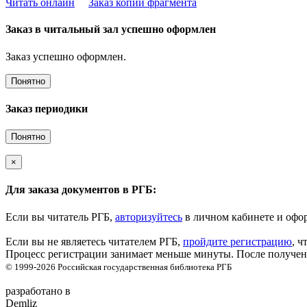
Читать онлайн
Заказ копии фрагмента
Заказ в читальный зал успешно оформлен
Заказ успешно оформлен.
Понятно
Заказ периодики
Понятно
×
Для заказа документов в РГБ:
Если вы читатель РГБ,
авторизуйтесь
в личном кабинете и офор
Если вы не являетесь читателем РГБ,
пройдите регистрацию
, ч
Процесс регистрации занимает меньше минуты. После получени
© 1999-2026
Российская государственная библиотека
РГБ
разработано в
Demliz