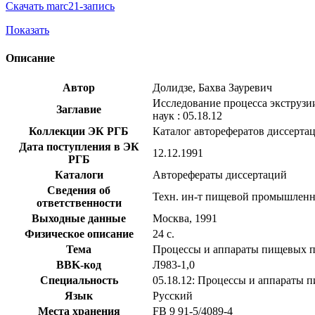
Скачать marc21-запись
Показать
Описание
Автор
Долидзе, Бахва Зауревич
Исследование процесса экструзии
Заглавие
наук : 05.18.12
Коллекции ЭК РГБ
Каталог авторефератов диссерта
Дата поступления в ЭК
12.12.1991
РГБ
Каталоги
Авторефераты диссертаций
Сведения об
Техн. ин-т пищевой промышлен
ответственности
Выходные данные
Москва, 1991
Физическое описание
24 с.
Тема
Процессы и аппараты пищевых п
BBK-код
Л983-1,0
Специальность
05.18.12: Процессы и аппараты 
Язык
Русский
Места хранения
FB 9 91-5/4089-4