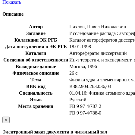
Показать
Описание
Автор
Пахлов, Павел Николаевич
Заглавие
Исследование распада : автореф
Коллекции ЭК РГБ
Каталог авторефератов диссер
Дата поступления в ЭК РГБ
18.01.1998
Каталоги
Авторефераты диссертаций
Сведения об ответственности
Ин-т теоретич. и эксперимент.
Выходные данные
Москва, 1996
Физическое описание
26 с.
Тема
Физика ядра и элементарных ч
BBK-код
В382.904.263.036,03
Специальность
01.04.16: Физика атомного ядр
Язык
Русский
Места хранения
FB 9 97-4/787-2
FB 9 97-4/788-0
×
Электронный заказ документа в читальный зал