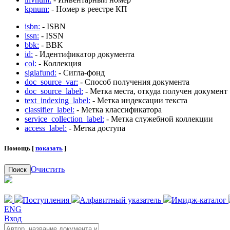
kpnum:
- Номер в реестре КП
isbn:
- ISBN
issn:
- ISSN
bbk:
- BBK
id:
- Идентификатор документа
col:
- Коллекция
siglafund:
- Сигла-фонд
doc_source_var:
- Способ получения документа
doc_source_label:
- Метка места, откуда получен документ
text_indexing_label:
- Метка индексации текста
classifier_label:
- Метка классификатора
service_collection_label:
- Метка служебной коллекции
access_label:
- Метка доступа
Помощь [
показать
]
Очистить
Поиск
Поступления
Алфавитный указатель
Имидж-каталог
ENG
Вход