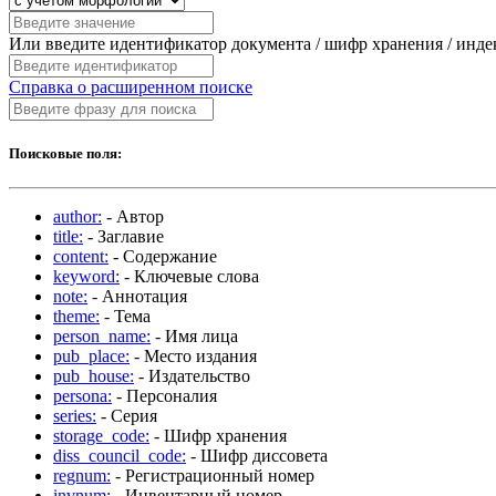
Или введите идентификатор документа / шифр хранения / инд
Справка о расширенном поиске
Поисковые поля:
author:
- Автор
title:
- Заглавие
content:
- Содержание
keyword:
- Ключевые слова
note:
- Аннотация
theme:
- Тема
person_name:
- Имя лица
pub_place:
- Место издания
pub_house:
- Издательство
persona:
- Персоналия
series:
- Серия
storage_code:
- Шифр хранения
diss_council_code:
- Шифр диссовета
regnum:
- Регистрационный номер
invnum:
- Инвентарный номер