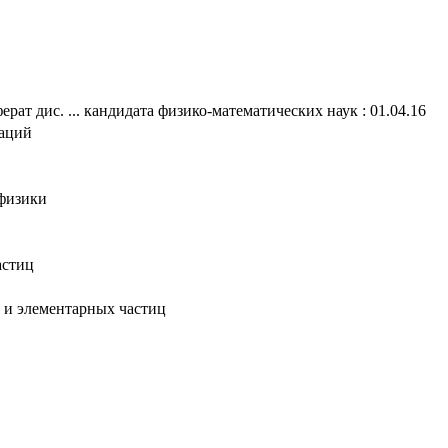
ерат дис. ... кандидата физико-математических наук : 01.04.16
таций
 физики
астиц
а и элементарных частиц