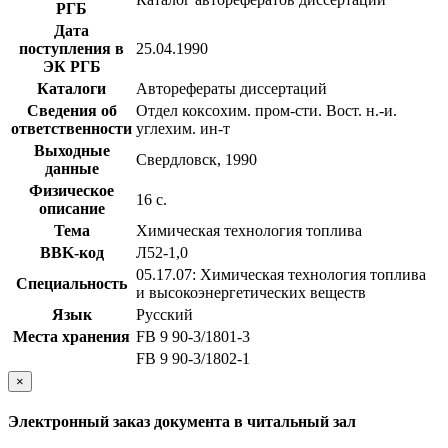
РГБ
Дата
поступления в
25.04.1990
ЭК РГБ
Каталоги
Авторефераты диссертаций
Сведения об
Отдел коксохим. пром-сти. Вост. н.-и.
ответственности
углехим. ин-т
Выходные
Свердловск, 1990
данные
Физическое
16 с.
описание
Тема
Химическая технология топлива
BBK-код
Л52-1,0
05.17.07: Химическая технология топлива
Специальность
и высокоэнергетических веществ
Язык
Русский
Места хранения
FB 9 90-3/1801-3
FB 9 90-3/1802-1
×
Электронный заказ документа в читальный зал