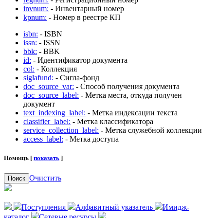
invnum:
- Инвентарный номер
kpnum:
- Номер в реестре КП
isbn:
- ISBN
issn:
- ISSN
bbk:
- BBK
id:
- Идентификатор документа
col:
- Коллекция
siglafund:
- Сигла-фонд
doc_source_var:
- Способ получения документа
doc_source_label:
- Метка места, откуда получен
документ
text_indexing_label:
- Метка индексации текста
classifier_label:
- Метка классификатора
service_collection_label:
- Метка служебной коллекции
access_label:
- Метка доступа
Помощь [
показать
]
Очистить
Поиск
Поступления
Алфавитный указатель
Имидж-
каталог
Сетевые ресурсы