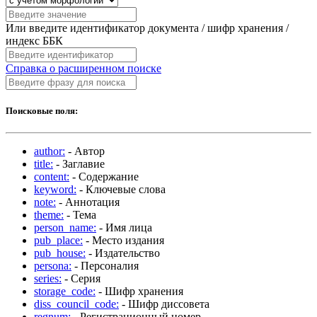
Или введите идентификатор документа / шифр хранения /
индекс ББК
Справка о расширенном поиске
Поисковые поля:
author:
- Автор
title:
- Заглавие
content:
- Содержание
keyword:
- Ключевые слова
note:
- Аннотация
theme:
- Тема
person_name:
- Имя лица
pub_place:
- Место издания
pub_house:
- Издательство
persona:
- Персоналия
series:
- Серия
storage_code:
- Шифр хранения
diss_council_code:
- Шифр диссовета
regnum:
- Регистрационный номер