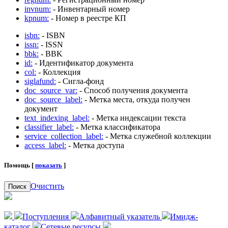
invnum:
- Инвентарный номер
kpnum:
- Номер в реестре КП
isbn:
- ISBN
issn:
- ISSN
bbk:
- BBK
id:
- Идентификатор документа
col:
- Коллекция
siglafund:
- Сигла-фонд
doc_source_var:
- Способ получения документа
doc_source_label:
- Метка места, откуда получен
документ
text_indexing_label:
- Метка индексации текста
classifier_label:
- Метка классификатора
service_collection_label:
- Метка служебной коллекции
access_label:
- Метка доступа
Помощь [
показать
]
Очистить
Поиск
Поступления
Алфавитный указатель
Имидж-
каталог
Сетевые ресурсы