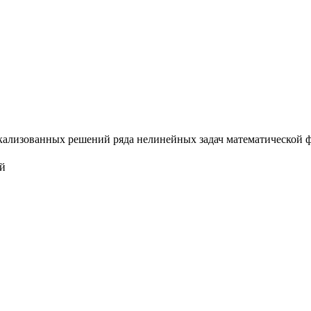
изованных решений ряда нелинейных задач математической физи
ий