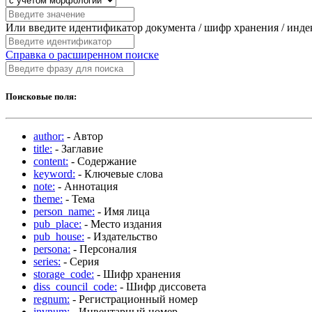
Или введите идентификатор документа / шифр хранения / инд
Справка о расширенном поиске
Поисковые поля:
author:
- Автор
title:
- Заглавие
content:
- Содержание
keyword:
- Ключевые слова
note:
- Аннотация
theme:
- Тема
person_name:
- Имя лица
pub_place:
- Место издания
pub_house:
- Издательство
persona:
- Персоналия
series:
- Серия
storage_code:
- Шифр хранения
diss_council_code:
- Шифр диссовета
regnum:
- Регистрационный номер
invnum:
- Инвентарный номер