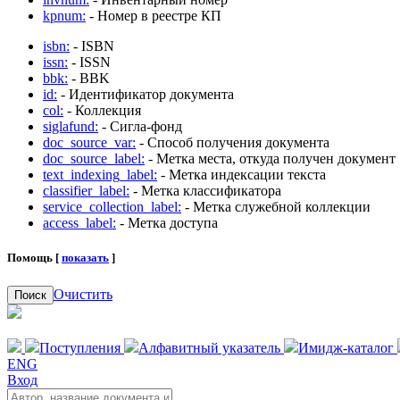
kpnum:
- Номер в реестре КП
isbn:
- ISBN
issn:
- ISSN
bbk:
- BBK
id:
- Идентификатор документа
col:
- Коллекция
siglafund:
- Сигла-фонд
doc_source_var:
- Способ получения документа
doc_source_label:
- Метка места, откуда получен документ
text_indexing_label:
- Метка индексации текста
classifier_label:
- Метка классификатора
service_collection_label:
- Метка служебной коллекции
access_label:
- Метка доступа
Помощь [
показать
]
Очистить
Поиск
Поступления
Алфавитный указатель
Имидж-каталог
ENG
Вход