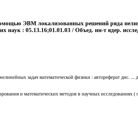
 помощью ЭВМ локализованных решений ряда нелин
 наук : 05.13.16;01.01.03 / Объед. ин-т ядер. исслед
нейных задач математической физики : автореферат дис. ... док
ования и математических методов в научных исследованиях ( п