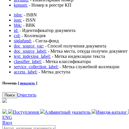
kpnum:
- Номер в реестре КП
isbn:
- ISBN
issn:
- ISSN
bbk:
- BBK
id:
- Идентификатор документа
col:
- Коллекция
siglafund:
- Сигла-фонд
doc_source_var:
- Способ получения документа
doc_source_label:
- Метка места, откуда получен документ
text_indexing_label:
- Метка индексации текста
classifier_label:
- Метка классификатора
service_collection_label:
- Метка служебной коллекции
access_label:
- Метка доступа
Помощь [
показать
]
Очистить
Поиск
Поступления
Алфавитный указатель
Имидж-каталог
ENG
Вход