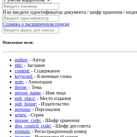
Или введите идентификатор документа / шифр хранения / инд
Справка о расширенном поиске
Поисковые поля:
author:
- Автор
title:
- Заглавие
content:
- Содержание
keyword:
- Ключевые слова
note:
- Аннотация
theme:
- Тема
person_name:
- Имя лица
pub_place:
- Место издания
pub_house:
- Издательство
persona:
- Персоналия
series:
- Серия
storage_code:
- Шифр хранения
diss_council_code:
- Шифр диссовета
regnum:
- Регистрационный номер
invnum:
- Инвентарный номер