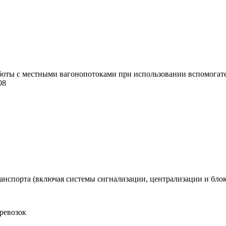
ты с местными вагонопотоками при использовании вспомогатель
08
анспорта (включая системы сигнализации, централизации и бло
еревозок