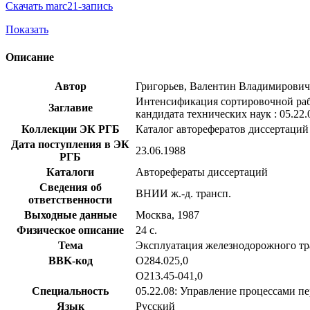
Скачать marc21-запись
Показать
Описание
Автор
Григорьев, Валентин Владимирович
Интенсификация сортировочной рабо
Заглавие
кандидата технических наук : 05.22.
Коллекции ЭК РГБ
Каталог авторефератов диссертаций
Дата поступления в ЭК
23.06.1988
РГБ
Каталоги
Авторефераты диссертаций
Сведения об
ВНИИ ж.-д. трансп.
ответственности
Выходные данные
Москва, 1987
Физическое описание
24 с.
Тема
Эксплуатация железнодорожного тр
BBK-код
О284.025,0
О213.45-041,0
Специальность
05.22.08: Управление процессами п
Язык
Русский