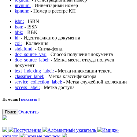
invnum:
- Инвентарный номер
kpnum:
- Номер в реестре КП
isbn:
- ISBN
issn:
- ISSN
bbk:
- BBK
id:
- Идентификатор документа
col:
- Коллекция
siglafund:
- Сигла-фонд
doc_source_var:
- Способ получения документа
doc_source_label:
- Метка места, откуда получен
документ
text_indexing_label:
- Метка индексации текста
classifier_label:
- Метка классификатора
service_collection_label:
- Метка служебной коллекции
access_label:
- Метка доступа
Помощь [
показать
]
Очистить
Поиск
Поступления
Алфавитный указатель
Имидж-
каталог
Сетевые ресурсы