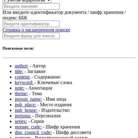
Или введите идентификатор документа / шифр хранения /
индекс ББК
Справка о расширенном поиске
Поисковые поля:
author:
- Автор
title:
- Заглавие
content:
- Содержание
keyword:
- Ключевые слова
note:
- Аннотация
theme:
- Тема
person_name:
- Имя лица
pub_place:
- Место издания
pub_house:
- Издательство
persona:
- Персоналия
series:
- Серия
storage_code:
- Шифр хранения
diss_council_code:
- Шифр диссовета
regnum:
- Регистрационный номер