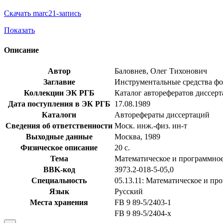
Скачать marc21-запись
Показать
Описание
Автор
Баловнев, Олег Тихонович
Заглавие
Инструментальные средства форм
Коллекции ЭК РГБ
Каталог авторефератов диссер
Дата поступления в ЭК РГБ
17.08.1989
Каталоги
Авторефераты диссертаций
Сведения об ответственности
Моск. инж.-физ. ин-т
Выходные данные
Москва, 1989
Физическое описание
20 с.
Тема
Математическое и программное
BBK-код
З973.2-018-5-05,0
Специальность
05.13.11: Математическое и п
Язык
Русский
Места хранения
FB 9 89-5/2403-1
FB 9 89-5/2404-x