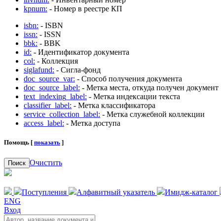
kpnum:
- Номер в реестре КП
isbn:
- ISBN
issn:
- ISSN
bbk:
- BBK
id:
- Идентификатор документа
col:
- Коллекция
siglafund:
- Сигла-фонд
doc_source_var:
- Способ получения документа
doc_source_label:
- Метка места, откуда получен документ
text_indexing_label:
- Метка индексации текста
classifier_label:
- Метка классификатора
service_collection_label:
- Метка служебной коллекции
access_label:
- Метка доступа
Помощь [
показать
]
Очистить
Поиск
Поступления
Алфавитный указатель
Имидж-каталог
ENG
Вход