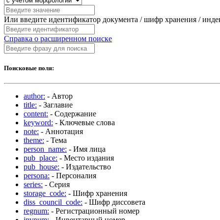
Или введите идентификатор документа / шифр хранения / инд
Справка о расширенном поиске
Поисковые поля:
author:
- Автор
title:
- Заглавие
content:
- Содержание
keyword:
- Ключевые слова
note:
- Аннотация
theme:
- Тема
person_name:
- Имя лица
pub_place:
- Место издания
pub_house:
- Издательство
persona:
- Персоналия
series:
- Серия
storage_code:
- Шифр хранения
diss_council_code:
- Шифр диссовета
regnum:
- Регистрационный номер
invnum:
- Инвентарный номер