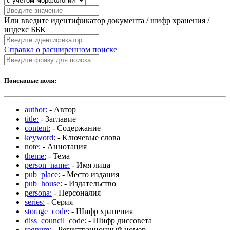
Или введите идентификатор документа / шифр хранения /
индекс ББК
Справка о расширенном поиске
Поисковые поля:
author:
- Автор
title:
- Заглавие
content:
- Содержание
keyword:
- Ключевые слова
note:
- Аннотация
theme:
- Тема
person_name:
- Имя лица
pub_place:
- Место издания
pub_house:
- Издательство
persona:
- Персоналия
series:
- Серия
storage_code:
- Шифр хранения
diss_council_code:
- Шифр диссовета
regnum:
- Регистрационный номер