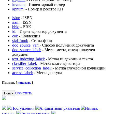
invnum:
- Инвентарный номер
kpnum:
- Номер в реестре КП
isbn:
- ISBN
issn:
- ISSN
bbk:
- BBK
id:
- Идентификатор документа
col:
- Коллекция
siglafund:
- Сигла-фонд
doc_source_var:
- Способ получения документа
doc_source_label:
- Метка места, откуда получен
документ
text_indexing_label:
- Метка индексации текста
classifier_label:
- Метка классификатора
service_collection_label:
- Метка служебной коллекции
access_label:
- Метка доступа
Помощь [
показать
]
Очистить
Поиск
Поступления
Алфавитный указатель
Имидж-
каталог
Сетевые ресурсы