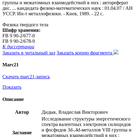
группы и межатомных взаимодействий в них : автореферат
дис. ... кандидата физико-математических наук : 01.04.07 / АН
УССР. Ин-т металлофизики. - Киев, 1989. - 22 с.
Физика твердого тела
Шифр хранения:
FB 9 90-2/677-0
FB 9 90-2/678-9
К диссертации
Заказать в читальный зал
Заказать копию фрагмента
Marc21
Скачать marc21-запись
Показать
Описание
Автор
Дидык, Владислав Викторович
Исследование структуры энергетического
спектра валентных электронов силицидов
и фосфидов 3d-,4d-металлов VIII группы и
Заглавие
межатомных взаимодействий в них :