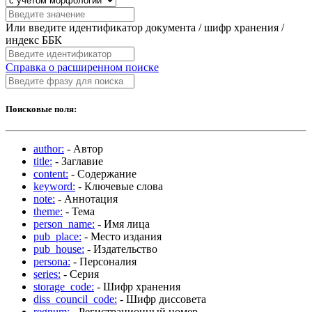
Или введите идентификатор документа / шифр хранения /
индекс ББК
Справка о расширенном поиске
Поисковые поля:
author:
- Автор
title:
- Заглавие
content:
- Содержание
keyword:
- Ключевые слова
note:
- Аннотация
theme:
- Тема
person_name:
- Имя лица
pub_place:
- Место издания
pub_house:
- Издательство
persona:
- Персоналия
series:
- Серия
storage_code:
- Шифр хранения
diss_council_code:
- Шифр диссовета
regnum:
- Регистрационный номер