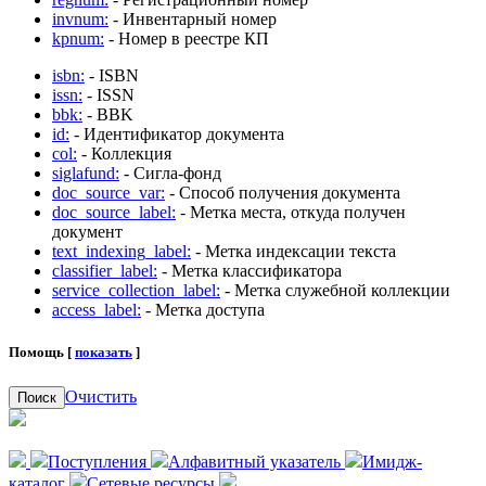
invnum:
- Инвентарный номер
kpnum:
- Номер в реестре КП
isbn:
- ISBN
issn:
- ISSN
bbk:
- BBK
id:
- Идентификатор документа
col:
- Коллекция
siglafund:
- Сигла-фонд
doc_source_var:
- Способ получения документа
doc_source_label:
- Метка места, откуда получен
документ
text_indexing_label:
- Метка индексации текста
classifier_label:
- Метка классификатора
service_collection_label:
- Метка служебной коллекции
access_label:
- Метка доступа
Помощь [
показать
]
Очистить
Поиск
Поступления
Алфавитный указатель
Имидж-
каталог
Сетевые ресурсы