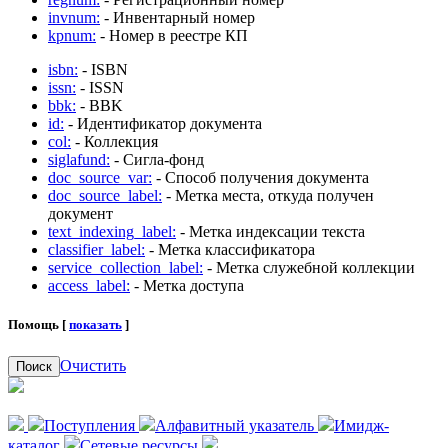
invnum:
- Инвентарный номер
kpnum:
- Номер в реестре КП
isbn:
- ISBN
issn:
- ISSN
bbk:
- BBK
id:
- Идентификатор документа
col:
- Коллекция
siglafund:
- Сигла-фонд
doc_source_var:
- Способ получения документа
doc_source_label:
- Метка места, откуда получен
документ
text_indexing_label:
- Метка индексации текста
classifier_label:
- Метка классификатора
service_collection_label:
- Метка служебной коллекции
access_label:
- Метка доступа
Помощь [
показать
]
Очистить
Поиск
Поступления
Алфавитный указатель
Имидж-
каталог
Сетевые ресурсы