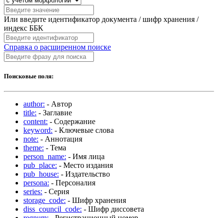
Или введите идентификатор документа / шифр хранения /
индекс ББК
Справка о расширенном поиске
Поисковые поля:
author:
- Автор
title:
- Заглавие
content:
- Содержание
keyword:
- Ключевые слова
note:
- Аннотация
theme:
- Тема
person_name:
- Имя лица
pub_place:
- Место издания
pub_house:
- Издательство
persona:
- Персоналия
series:
- Серия
storage_code:
- Шифр хранения
diss_council_code:
- Шифр диссовета
regnum:
- Регистрационный номер