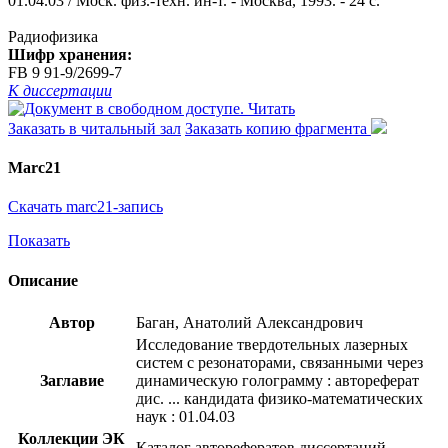
01.04.03 / Моск. физ.-техн. ин-т. - Москва, 1993. - 24 с.
Радиофизика
Шифр хранения:
FB 9 91-9/2699-7
К диссертации
Читать
Заказать в читальный зал
Заказать копию фрагмента
Marc21
Скачать marc21-запись
Показать
Описание
Автор
Баган, Анатолий Александрович
Исследование твердотельных лазерных
систем с резонаторами, связанными через
Заглавие
динамическую голограмму : автореферат
дис. ... кандидата физико-математических
наук : 01.04.03
Коллекции ЭК
Каталог авторефератов диссертаций