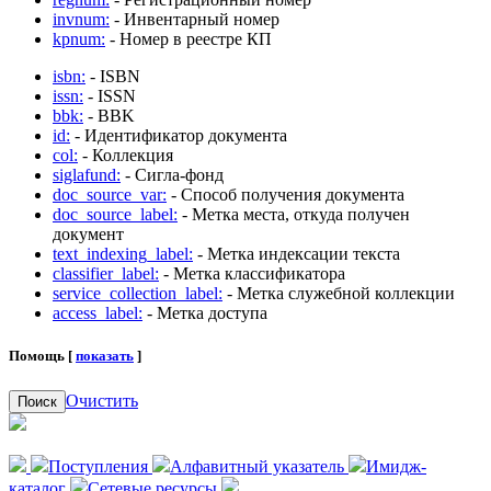
invnum:
- Инвентарный номер
kpnum:
- Номер в реестре КП
isbn:
- ISBN
issn:
- ISSN
bbk:
- BBK
id:
- Идентификатор документа
col:
- Коллекция
siglafund:
- Сигла-фонд
doc_source_var:
- Способ получения документа
doc_source_label:
- Метка места, откуда получен
документ
text_indexing_label:
- Метка индексации текста
classifier_label:
- Метка классификатора
service_collection_label:
- Метка служебной коллекции
access_label:
- Метка доступа
Помощь [
показать
]
Очистить
Поиск
Поступления
Алфавитный указатель
Имидж-
каталог
Сетевые ресурсы