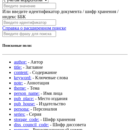
Или введите идентификатор документа / шифр хранения /
индекс ББК
Справка о расширенном поиске
Поисковые поля:
author:
- Автор
title:
- Заглавие
content:
- Содержание
keyword:
- Ключевые слова
note:
- Аннотация
theme:
- Тема
person_name:
- Имя лица
pub_place:
- Место издания
pub_house:
- Издательство
persona:
- Персоналия
series:
- Серия
storage_code:
- Шифр хранения
diss_council_code:
- Шифр диссовета
regnum:
- Регистрационный номер