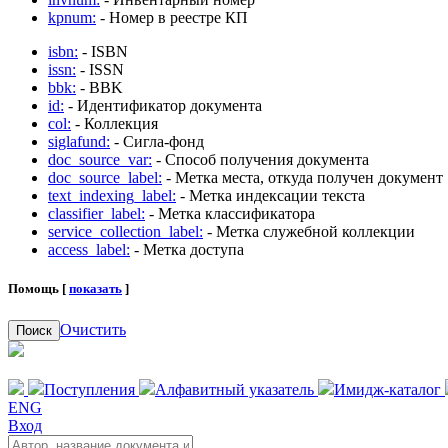
kpnum:
- Номер в реестре КП
isbn:
- ISBN
issn:
- ISSN
bbk:
- BBK
id:
- Идентификатор документа
col:
- Коллекция
siglafund:
- Сигла-фонд
doc_source_var:
- Способ получения документа
doc_source_label:
- Метка места, откуда получен документ
text_indexing_label:
- Метка индексации текста
classifier_label:
- Метка классификатора
service_collection_label:
- Метка служебной коллекции
access_label:
- Метка доступа
Помощь [
показать
]
Очистить
Поиск
Поступления
Алфавитный указатель
Имидж-каталог
ENG
Вход