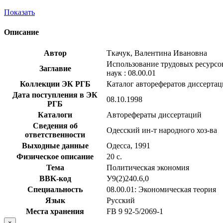
Показать
Описание
Автор
Ткачук, Валентина Ивановна
Использование трудовых ресурсов
Заглавие
наук : 08.00.01
Коллекции ЭК РГБ
Каталог авторефератов диссерта
Дата поступления в ЭК
08.10.1998
РГБ
Каталоги
Авторефераты диссертаций
Сведения об
Одесский ин-т народного хоз-ва
ответственности
Выходные данные
Одесса, 1991
Физическое описание
20 с.
Тема
Политическая экономия
BBK-код
У9(2)240.6,0
Специальность
08.00.01: Экономическая теория
Язык
Русский
Места хранения
FB 9 92-5/2069-1
×