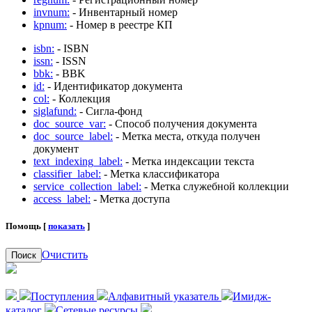
invnum:
- Инвентарный номер
kpnum:
- Номер в реестре КП
isbn:
- ISBN
issn:
- ISSN
bbk:
- BBK
id:
- Идентификатор документа
col:
- Коллекция
siglafund:
- Сигла-фонд
doc_source_var:
- Способ получения документа
doc_source_label:
- Метка места, откуда получен
документ
text_indexing_label:
- Метка индексации текста
classifier_label:
- Метка классификатора
service_collection_label:
- Метка служебной коллекции
access_label:
- Метка доступа
Помощь [
показать
]
Очистить
Поиск
Поступления
Алфавитный указатель
Имидж-
каталог
Сетевые ресурсы