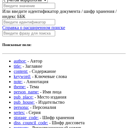
Или введите идентификатор документа / шифр хранения /
индекс ББК
Справка о расширенном поиске
Поисковые поля:
author:
- Автор
title:
- Заглавие
content:
- Содержание
keyword:
- Ключевые слова
note:
- Аннотация
theme:
- Тема
person_name:
- Имя лица
pub_place:
- Место издания
pub_house:
- Издательство
persona:
- Персоналия
series:
- Серия
storage_code:
- Шифр хранения
diss_council_code:
- Шифр диссовета
regnum:
- Регистрационный номер