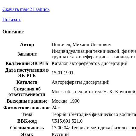
Скачать marc21-запись
Показать
Описание
Автор
Попичев, Михаил Иванович
Индивидуализация технической, физич
Заглавие
группах : автореферат дис. ... кандидата
Коллекции ЭК РГБ
Каталог авторефератов диссертаций
Дата поступления в
15.01.1991
ЭК РГБ
Каталоги
Авторефераты диссертаций
Сведения об
Моск. обл. пед. ин-т им. Н. К. Крупской
ответственности
Выходные данные
Москва, 1990
Физическое описание
24 с.
Тема
Теория и методика физического воспит
BBK-код
Ч515.691.521,0
Специальность
13.00.04: Теория и методика физическо
Язык
Русский