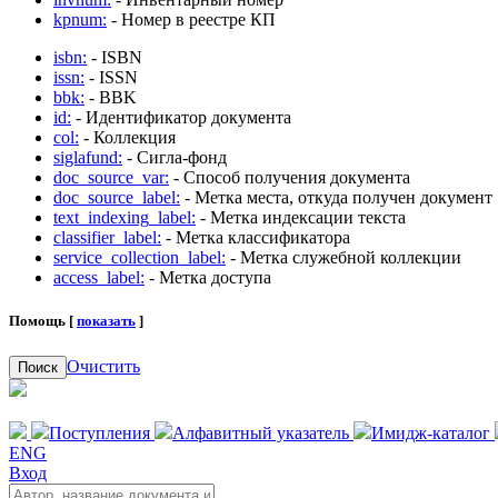
kpnum:
- Номер в реестре КП
isbn:
- ISBN
issn:
- ISSN
bbk:
- BBK
id:
- Идентификатор документа
col:
- Коллекция
siglafund:
- Сигла-фонд
doc_source_var:
- Способ получения документа
doc_source_label:
- Метка места, откуда получен документ
text_indexing_label:
- Метка индексации текста
classifier_label:
- Метка классификатора
service_collection_label:
- Метка служебной коллекции
access_label:
- Метка доступа
Помощь [
показать
]
Очистить
Поиск
Поступления
Алфавитный указатель
Имидж-каталог
ENG
Вход