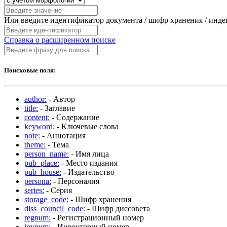
Или введите идентификатор документа / шифр хранения / инд
Справка о расширенном поиске
Поисковые поля:
author:
- Автор
title:
- Заглавие
content:
- Содержание
keyword:
- Ключевые слова
note:
- Аннотация
theme:
- Тема
person_name:
- Имя лица
pub_place:
- Место издания
pub_house:
- Издательство
persona:
- Персоналия
series:
- Серия
storage_code:
- Шифр хранения
diss_council_code:
- Шифр диссовета
regnum:
- Регистрационный номер
invnum:
- Инвентарный номер