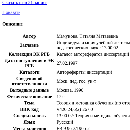
Скачать marc21-запись
Показать
Описание
Автор
Мамунова, Татьяна Матвеевна
Индивидуализация учебной деятельн
Заглавие
педагогических наук : 13.00.02
Коллекции ЭК РГБ
Каталог авторефератов диссертаций
Дата поступления в ЭК
27.02.1997
РГБ
Каталоги
Авторефераты диссертаций
Сведения об
Моск. пед. гос. ун-т
ответственности
Выходные данные
Москва, 1996
Физическое описание
17 с.
Тема
Теория и методика обучения (по отр
BBK-код
Ч426.24,6(2)-267,0
Специальность
13.00.02: Теория и методика обучен
Язык
Русский
Места хранения
FB 9 96-3/1965-2