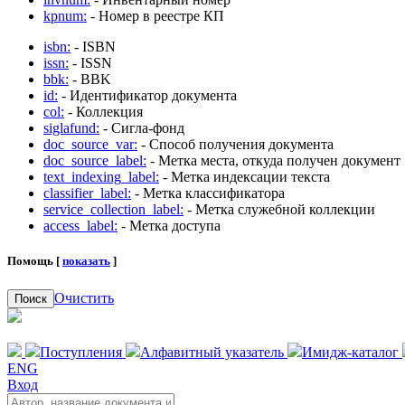
kpnum:
- Номер в реестре КП
isbn:
- ISBN
issn:
- ISSN
bbk:
- BBK
id:
- Идентификатор документа
col:
- Коллекция
siglafund:
- Сигла-фонд
doc_source_var:
- Способ получения документа
doc_source_label:
- Метка места, откуда получен документ
text_indexing_label:
- Метка индексации текста
classifier_label:
- Метка классификатора
service_collection_label:
- Метка служебной коллекции
access_label:
- Метка доступа
Помощь [
показать
]
Очистить
Поиск
Поступления
Алфавитный указатель
Имидж-каталог
ENG
Вход