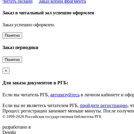
Читать онлайн
Заказ копии фрагмента
Заказ в читальный зал успешно оформлен
Заказ успешно оформлен.
Понятно
Заказ периодики
Понятно
×
Для заказа документов в РГБ:
Если вы читатель РГБ,
авторизуйтесь
в личном кабинете и офор
Если вы не являетесь читателем РГБ,
пройдите регистрацию
, ч
Процесс регистрации занимает меньше минуты. После получени
© 1999-2026
Российская государственная библиотека
РГБ
разработано в
Demliz