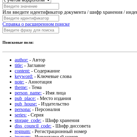
Или введите идентификатор документа / шифр хранения / инд
Справка о расширенном поиске
Поисковые поля:
author:
- Автор
title:
- Заглавие
content:
- Содержание
keyword:
- Ключевые слова
note:
- Аннотация
theme:
- Тема
person_name:
- Имя лица
pub_place:
- Место издания
pub_house:
- Издательство
persona:
- Персоналия
series:
- Серия
storage_code:
- Шифр хранения
diss_council_code:
- Шифр диссовета
regnum:
- Регистрационный номер
invnum:
- Инвентарный номер