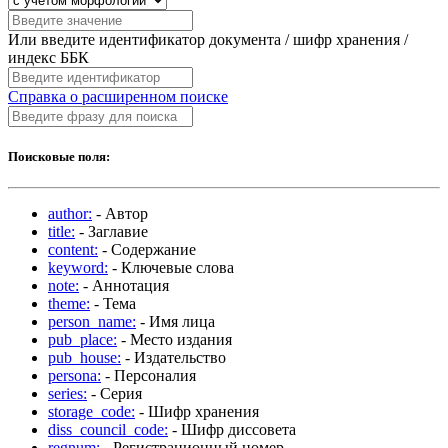
Или введите идентификатор документа / шифр хранения /
индекс ББК
Справка о расширенном поиске
Поисковые поля:
author:
- Автор
title:
- Заглавие
content:
- Содержание
keyword:
- Ключевые слова
note:
- Аннотация
theme:
- Тема
person_name:
- Имя лица
pub_place:
- Место издания
pub_house:
- Издательство
persona:
- Персоналия
series:
- Серия
storage_code:
- Шифр хранения
diss_council_code:
- Шифр диссовета
regnum:
- Регистрационный номер