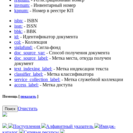
invnum:
- Инвентарный номер
kpnum:
- Номер в реестре КП
isbn:
- ISBN
issn:
- ISSN
bbk:
- BBK
id:
- Идентификатор документа
col:
- Коллекция
siglafund:
- Сигла-фонд
doc_source_var:
- Способ получения документа
doc_source_label:
- Метка места, откуда получен
документ
text_indexing_label:
- Метка индексации текста
classifier_label:
- Метка классификатора
service_collection_label:
- Метка служебной коллекции
access_label:
- Метка доступа
Помощь [
показать
]
Очистить
Поиск
Поступления
Алфавитный указатель
Имидж-
каталог
Сетевые ресурсы