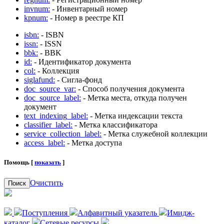
invnum:
- Инвентарный номер
kpnum:
- Номер в реестре КП
isbn:
- ISBN
issn:
- ISSN
bbk:
- BBK
id:
- Идентификатор документа
col:
- Коллекция
siglafund:
- Сигла-фонд
doc_source_var:
- Способ получения документа
doc_source_label:
- Метка места, откуда получен
документ
text_indexing_label:
- Метка индексации текста
classifier_label:
- Метка классификатора
service_collection_label:
- Метка служебной коллекции
access_label:
- Метка доступа
Помощь [
показать
]
Очистить
Поиск
Поступления
Алфавитный указатель
Имидж-
каталог
Сетевые ресурсы