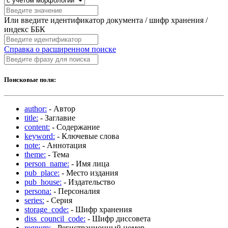
Или введите идентификатор документа / шифр хранения /
индекс ББК
Справка о расширенном поиске
Поисковые поля:
author:
- Автор
title:
- Заглавие
content:
- Содержание
keyword:
- Ключевые слова
note:
- Аннотация
theme:
- Тема
person_name:
- Имя лица
pub_place:
- Место издания
pub_house:
- Издательство
persona:
- Персоналия
series:
- Серия
storage_code:
- Шифр хранения
diss_council_code:
- Шифр диссовета
regnum:
- Регистрационный номер