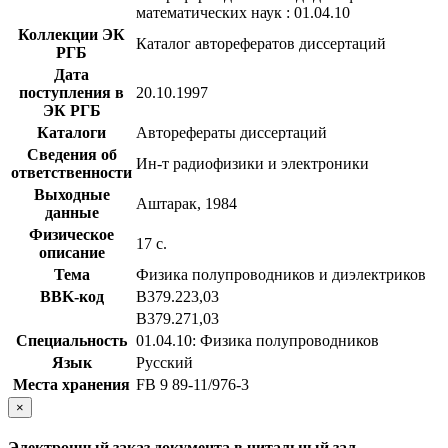
математических наук : 01.04.10
Коллекции ЭК
Каталог авторефератов диссертаций
РГБ
Дата
поступления в
20.10.1997
ЭК РГБ
Каталоги
Авторефераты диссертаций
Сведения об
Ин-т радиофизики и электроники
ответственности
Выходные
Аштарак, 1984
данные
Физическое
17 с.
описание
Тема
Физика полупроводников и диэлектриков
BBK-код
В379.223,03
В379.271,03
Специальность
01.04.10: Физика полупроводников
Язык
Русский
Места хранения
FB 9 89-11/976-3
×
Электронный заказ документа в читальный зал