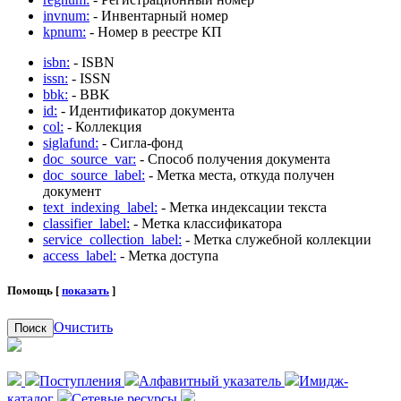
invnum:
- Инвентарный номер
kpnum:
- Номер в реестре КП
isbn:
- ISBN
issn:
- ISSN
bbk:
- BBK
id:
- Идентификатор документа
col:
- Коллекция
siglafund:
- Сигла-фонд
doc_source_var:
- Способ получения документа
doc_source_label:
- Метка места, откуда получен
документ
text_indexing_label:
- Метка индексации текста
classifier_label:
- Метка классификатора
service_collection_label:
- Метка служебной коллекции
access_label:
- Метка доступа
Помощь [
показать
]
Очистить
Поиск
Поступления
Алфавитный указатель
Имидж-
каталог
Сетевые ресурсы