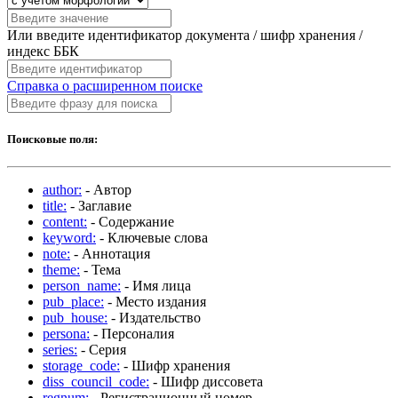
Или введите идентификатор документа / шифр хранения /
индекс ББК
Справка о расширенном поиске
Поисковые поля:
author:
- Автор
title:
- Заглавие
content:
- Содержание
keyword:
- Ключевые слова
note:
- Аннотация
theme:
- Тема
person_name:
- Имя лица
pub_place:
- Место издания
pub_house:
- Издательство
persona:
- Персоналия
series:
- Серия
storage_code:
- Шифр хранения
diss_council_code:
- Шифр диссовета
regnum:
- Регистрационный номер