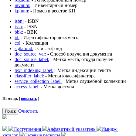
invnum:
- Инвентарный номер
kpnum:
- Номер в реестре КП
isbn:
- ISBN
issn:
- ISSN
bbk:
- BBK
id:
- Идентификатор документа
col:
- Коллекция
siglafund:
- Сигла-фонд
doc_source_var:
- Способ получения документа
doc_source_label:
- Метка места, откуда получен
документ
text_indexing_label:
- Метка индексации текста
classifier_label:
- Метка классификатора
service_collection_label:
- Метка служебной коллекции
access_label:
- Метка доступа
Помощь [
показать
]
Очистить
Поиск
Поступления
Алфавитный указатель
Имидж-
каталог
Сетевые ресурсы