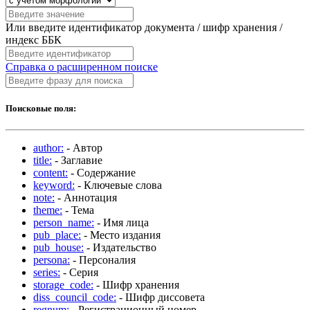
Или введите идентификатор документа / шифр хранения /
индекс ББК
Справка о расширенном поиске
Поисковые поля:
author:
- Автор
title:
- Заглавие
content:
- Содержание
keyword:
- Ключевые слова
note:
- Аннотация
theme:
- Тема
person_name:
- Имя лица
pub_place:
- Место издания
pub_house:
- Издательство
persona:
- Персоналия
series:
- Серия
storage_code:
- Шифр хранения
diss_council_code:
- Шифр диссовета
regnum:
- Регистрационный номер