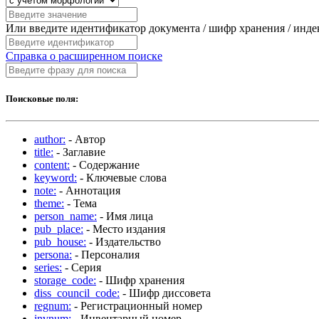
Или введите идентификатор документа / шифр хранения / инд
Справка о расширенном поиске
Поисковые поля:
author:
- Автор
title:
- Заглавие
content:
- Содержание
keyword:
- Ключевые слова
note:
- Аннотация
theme:
- Тема
person_name:
- Имя лица
pub_place:
- Место издания
pub_house:
- Издательство
persona:
- Персоналия
series:
- Серия
storage_code:
- Шифр хранения
diss_council_code:
- Шифр диссовета
regnum:
- Регистрационный номер
invnum:
- Инвентарный номер