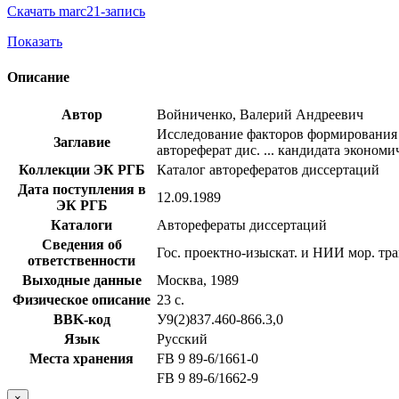
Скачать marc21-запись
Показать
Описание
Автор
Войниченко, Валерий Андреевич
Исследование факторов формирования д
Заглавие
автореферат дис. ... кандидата экономич
Коллекции ЭК РГБ
Каталог авторефератов диссертаций
Дата поступления в
12.09.1989
ЭК РГБ
Каталоги
Авторефераты диссертаций
Сведения об
Гос. проектно-изыскат. и НИИ мор. тра
ответственности
Выходные данные
Москва, 1989
Физическое описание
23 с.
BBK-код
У9(2)837.460-866.3,0
Язык
Русский
Места хранения
FB 9 89-6/1661-0
FB 9 89-6/1662-9
×