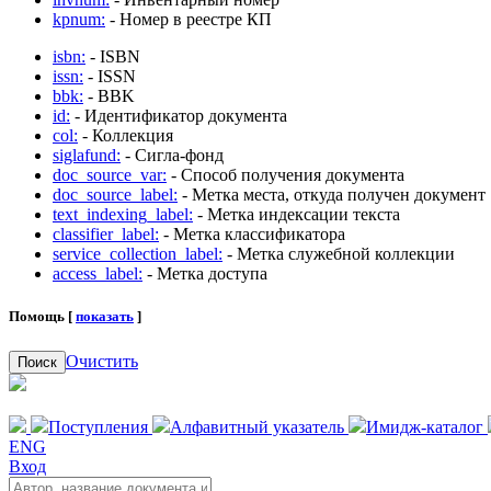
kpnum:
- Номер в реестре КП
isbn:
- ISBN
issn:
- ISSN
bbk:
- BBK
id:
- Идентификатор документа
col:
- Коллекция
siglafund:
- Сигла-фонд
doc_source_var:
- Способ получения документа
doc_source_label:
- Метка места, откуда получен документ
text_indexing_label:
- Метка индексации текста
classifier_label:
- Метка классификатора
service_collection_label:
- Метка служебной коллекции
access_label:
- Метка доступа
Помощь [
показать
]
Очистить
Поиск
Поступления
Алфавитный указатель
Имидж-каталог
ENG
Вход