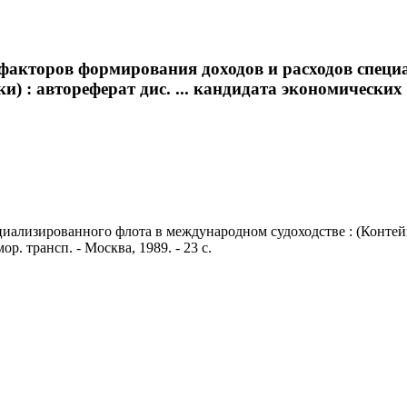
 факторов формирования доходов и расходов спец
и) : автореферат дис. ... кандидата экономических 
ализированного флота в международном судоходстве : (Контейне
р. трансп. - Москва, 1989. - 23 с.