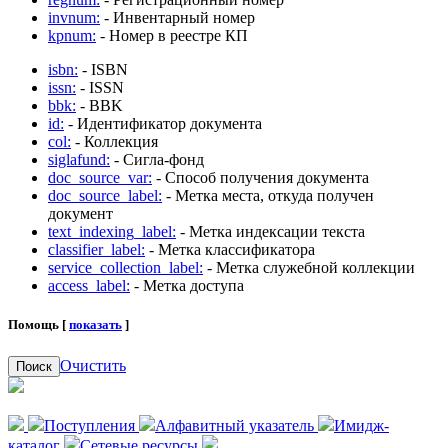
invnum:
- Инвентарный номер
kpnum:
- Номер в реестре КП
isbn:
- ISBN
issn:
- ISSN
bbk:
- BBK
id:
- Идентификатор документа
col:
- Коллекция
siglafund:
- Сигла-фонд
doc_source_var:
- Способ получения документа
doc_source_label:
- Метка места, откуда получен
документ
text_indexing_label:
- Метка индексации текста
classifier_label:
- Метка классификатора
service_collection_label:
- Метка служебной коллекции
access_label:
- Метка доступа
Помощь [
показать
]
Очистить
Поиск
Поступления
Алфавитный указатель
Имидж-
каталог
Сетевые ресурсы