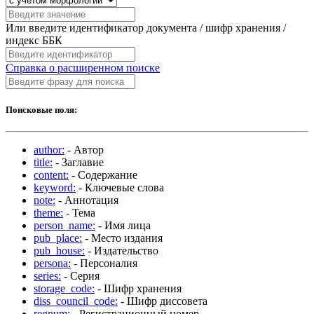
Или введите идентификатор документа / шифр хранения /
индекс ББК
Справка о расширенном поиске
Поисковые поля:
author:
- Автор
title:
- Заглавие
content:
- Содержание
keyword:
- Ключевые слова
note:
- Аннотация
theme:
- Тема
person_name:
- Имя лица
pub_place:
- Место издания
pub_house:
- Издательство
persona:
- Персоналия
series:
- Серия
storage_code:
- Шифр хранения
diss_council_code:
- Шифр диссовета
regnum:
- Регистрационный номер