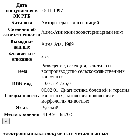
Дата
поступления в
26.11.1997
ЭК РГБ
Каталоги
Авторефераты диссертаций
Сведения об
Алма-Атинский зооветеринарный ин-т
ответственности
Выходные
Алма-Ата, 1989
данные
Физическое
25 с.
описание
Разведение, селекция, генетика и
Тема
воспроизводство сельскохозяйственных
животных
BBK-код
П60-314.725,0
06.02.01: Диагностика болезней и терапия
Специальность
животных, патология, онкология и
морфология животных
Язык
Русский
Места хранения
FB 9 91-8/876-5
×
Электронный заказ документа в читальный зал