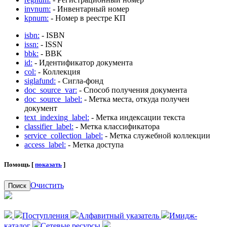
invnum:
- Инвентарный номер
kpnum:
- Номер в реестре КП
isbn:
- ISBN
issn:
- ISSN
bbk:
- BBK
id:
- Идентификатор документа
col:
- Коллекция
siglafund:
- Сигла-фонд
doc_source_var:
- Способ получения документа
doc_source_label:
- Метка места, откуда получен
документ
text_indexing_label:
- Метка индексации текста
classifier_label:
- Метка классификатора
service_collection_label:
- Метка служебной коллекции
access_label:
- Метка доступа
Помощь [
показать
]
Очистить
Поиск
Поступления
Алфавитный указатель
Имидж-
каталог
Сетевые ресурсы