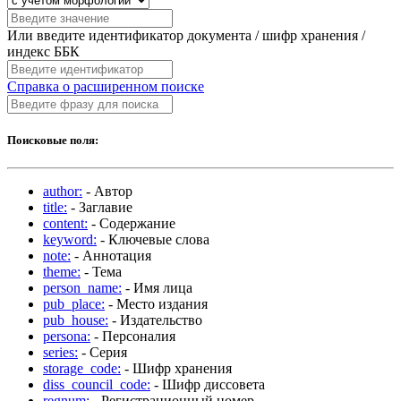
Или введите идентификатор документа / шифр хранения /
индекс ББК
Справка о расширенном поиске
Поисковые поля:
author:
- Автор
title:
- Заглавие
content:
- Содержание
keyword:
- Ключевые слова
note:
- Аннотация
theme:
- Тема
person_name:
- Имя лица
pub_place:
- Место издания
pub_house:
- Издательство
persona:
- Персоналия
series:
- Серия
storage_code:
- Шифр хранения
diss_council_code:
- Шифр диссовета
regnum:
- Регистрационный номер