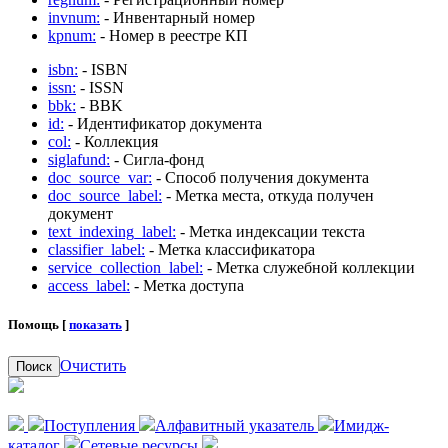
invnum:
- Инвентарный номер
kpnum:
- Номер в реестре КП
isbn:
- ISBN
issn:
- ISSN
bbk:
- BBK
id:
- Идентификатор документа
col:
- Коллекция
siglafund:
- Сигла-фонд
doc_source_var:
- Способ получения документа
doc_source_label:
- Метка места, откуда получен
документ
text_indexing_label:
- Метка индексации текста
classifier_label:
- Метка классификатора
service_collection_label:
- Метка служебной коллекции
access_label:
- Метка доступа
Помощь [
показать
]
Очистить
Поиск
Поступления
Алфавитный указатель
Имидж-
каталог
Сетевые ресурсы