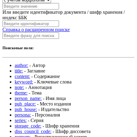
Или введите идентификатор документа / шифр хранения /
индекс ББК
Справка о расширенном поиске
Поисковые поля:
author:
- Автор
title:
- Заглавие
content:
- Содержание
keyword:
- Ключевые слова
note:
- Аннотация
theme:
- Тема
person_name:
- Имя лица
pub_place:
- Место издания
pub_house:
- Издательство
persona:
- Персоналия
series:
- Серия
storage_code:
- Шифр хранения
diss_council_code:
- Шифр диссовета
regnum:
- Регистрационный номер