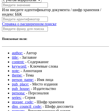
Или введите идентификатор документа / шифр хранения /
индекс ББК
Справка о расширенном поиске
Поисковые поля:
author:
- Автор
title:
- Заглавие
content:
- Содержание
keyword:
- Ключевые слова
note:
- Аннотация
theme:
- Тема
person_name:
- Имя лица
pub_place:
- Место издания
pub_house:
- Издательство
persona:
- Персоналия
series:
- Серия
storage_code:
- Шифр хранения
diss_council_code:
- Шифр диссовета
regnum:
- Регистрационный номер