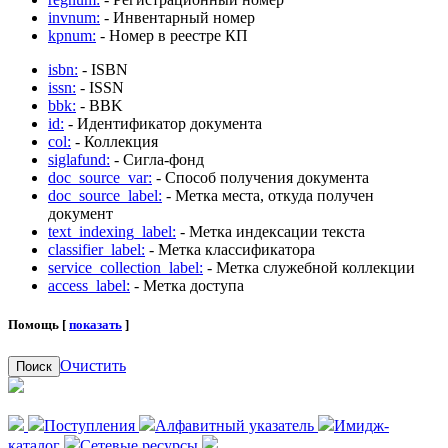
invnum:
- Инвентарный номер
kpnum:
- Номер в реестре КП
isbn:
- ISBN
issn:
- ISSN
bbk:
- BBK
id:
- Идентификатор документа
col:
- Коллекция
siglafund:
- Сигла-фонд
doc_source_var:
- Способ получения документа
doc_source_label:
- Метка места, откуда получен
документ
text_indexing_label:
- Метка индексации текста
classifier_label:
- Метка классификатора
service_collection_label:
- Метка служебной коллекции
access_label:
- Метка доступа
Помощь [
показать
]
Очистить
Поиск
Поступления
Алфавитный указатель
Имидж-
каталог
Сетевые ресурсы