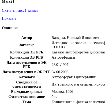
Marc21
Скачать marc21-запись
Показать
Описание
Автор
Ванярха, Николай Яковлевич
Исследование эволюции гелиосфе
Заглавие
01.03.03
Коллекции ЭК РГБ
Каталог авторефератов диссерта
Коллекции ЭБ РГБ
Авторефераты
Дата поступления в ЭК
28.01.1997
РГБ
Дата поступления в ЭБ РГБ
04.06.2008
Каталоги
Авторефераты диссертаций
Сведения об
Ин-т земного магнетизма, ионос
ответственности
Выходные данные
Москва, 1996
Физическое описание
9 с.
Тема
Гелиофизика и физика солнечно