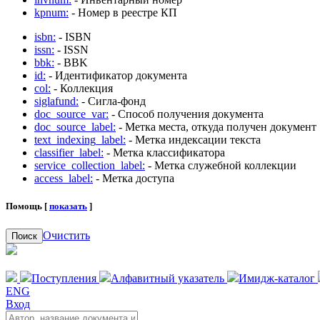
kpnum:
- Номер в реестре КП
isbn:
- ISBN
issn:
- ISSN
bbk:
- BBK
id:
- Идентификатор документа
col:
- Коллекция
siglafund:
- Сигла-фонд
doc_source_var:
- Способ получения документа
doc_source_label:
- Метка места, откуда получен документ
text_indexing_label:
- Метка индексации текста
classifier_label:
- Метка классификатора
service_collection_label:
- Метка служебной коллекции
access_label:
- Метка доступа
Помощь [
показать
]
Очистить
Поиск
Поступления
Алфавитный указатель
Имидж-каталог
ENG
Вход