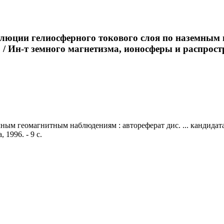
люции гелиосферного токового слоя по наземным г
/ Ин-т земного магнетизма, ионосферы и распростра
ым геомагнитным наблюдениям : автореферат дис. ... кандидата 
1996. - 9 с.