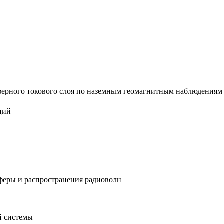
рного токового слоя по наземным геомагнитным наблюдениям : а
ций
феры и распространения радиоволн
й системы