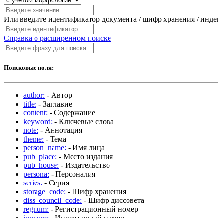
Или введите идентификатор документа / шифр хранения / инд
Справка о расширенном поиске
Поисковые поля:
author:
- Автор
title:
- Заглавие
content:
- Содержание
keyword:
- Ключевые слова
note:
- Аннотация
theme:
- Тема
person_name:
- Имя лица
pub_place:
- Место издания
pub_house:
- Издательство
persona:
- Персоналия
series:
- Серия
storage_code:
- Шифр хранения
diss_council_code:
- Шифр диссовета
regnum:
- Регистрационный номер
invnum:
- Инвентарный номер