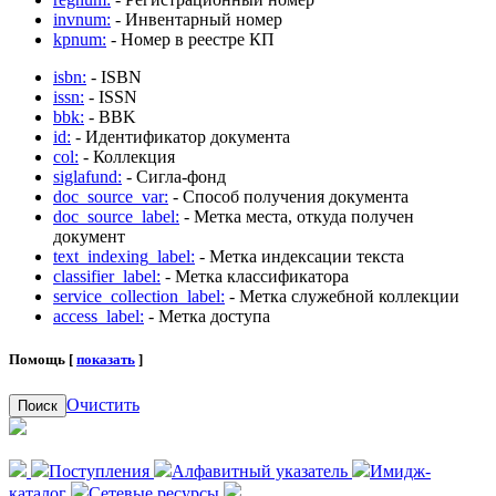
invnum:
- Инвентарный номер
kpnum:
- Номер в реестре КП
isbn:
- ISBN
issn:
- ISSN
bbk:
- BBK
id:
- Идентификатор документа
col:
- Коллекция
siglafund:
- Сигла-фонд
doc_source_var:
- Способ получения документа
doc_source_label:
- Метка места, откуда получен
документ
text_indexing_label:
- Метка индексации текста
classifier_label:
- Метка классификатора
service_collection_label:
- Метка служебной коллекции
access_label:
- Метка доступа
Помощь [
показать
]
Очистить
Поиск
Поступления
Алфавитный указатель
Имидж-
каталог
Сетевые ресурсы