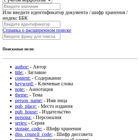
Или введите идентификатор документа / шифр хранения /
индекс ББК
Справка о расширенном поиске
Поисковые поля:
author:
- Автор
title:
- Заглавие
content:
- Содержание
keyword:
- Ключевые слова
note:
- Аннотация
theme:
- Тема
person_name:
- Имя лица
pub_place:
- Место издания
pub_house:
- Издательство
persona:
- Персоналия
series:
- Серия
storage_code:
- Шифр хранения
diss_council_code:
- Шифр диссовета
regnum:
- Регистрационный номер