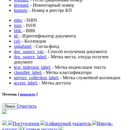
invnum:
- Инвентарный номер
kpnum:
- Номер в реестре КП
isbn:
- ISBN
issn:
- ISSN
bbk:
- BBK
id:
- Идентификатор документа
col:
- Коллекция
siglafund:
- Сигла-фонд
doc_source_var:
- Способ получения документа
doc_source_label:
- Метка места, откуда получен
документ
text_indexing_label:
- Метка индексации текста
classifier_label:
- Метка классификатора
service_collection_label:
- Метка служебной коллекции
access_label:
- Метка доступа
Помощь [
показать
]
Очистить
Поиск
Поступления
Алфавитный указатель
Имидж-
каталог
Сетевые ресурсы