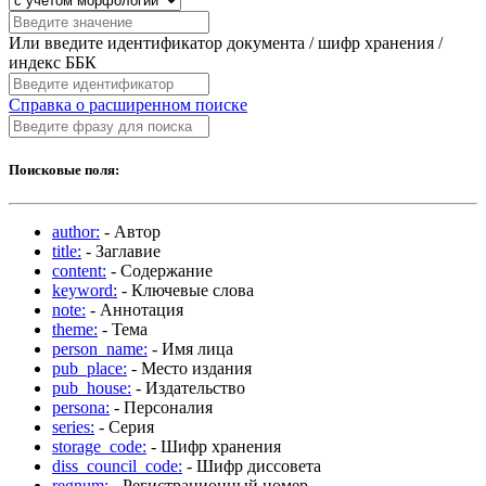
Или введите идентификатор документа / шифр хранения /
индекс ББК
Справка о расширенном поиске
Поисковые поля:
author:
- Автор
title:
- Заглавие
content:
- Содержание
keyword:
- Ключевые слова
note:
- Аннотация
theme:
- Тема
person_name:
- Имя лица
pub_place:
- Место издания
pub_house:
- Издательство
persona:
- Персоналия
series:
- Серия
storage_code:
- Шифр хранения
diss_council_code:
- Шифр диссовета
regnum:
- Регистрационный номер