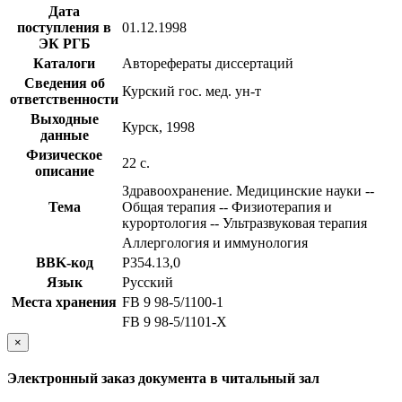
Дата
поступления в
01.12.1998
ЭК РГБ
Каталоги
Авторефераты диссертаций
Сведения об
Курский гос. мед. ун-т
ответственности
Выходные
Курск, 1998
данные
Физическое
22 с.
описание
Здравоохранение. Медицинские науки --
Тема
Общая терапия -- Физиотерапия и
курортология -- Ультразвуковая терапия
Аллергология и иммунология
BBK-код
Р354.13,0
Язык
Русский
Места хранения
FB 9 98-5/1100-1
FB 9 98-5/1101-X
×
Электронный заказ документа в читальный зал