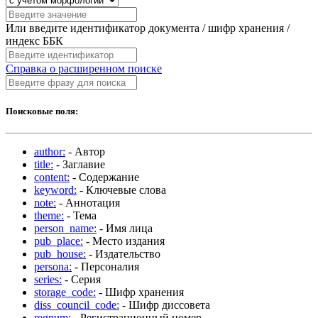
Или введите идентификатор документа / шифр хранения /
индекс ББК
Справка о расширенном поиске
Поисковые поля:
author:
- Автор
title:
- Заглавие
content:
- Содержание
keyword:
- Ключевые слова
note:
- Аннотация
theme:
- Тема
person_name:
- Имя лица
pub_place:
- Место издания
pub_house:
- Издательство
persona:
- Персоналия
series:
- Серия
storage_code:
- Шифр хранения
diss_council_code:
- Шифр диссовета
regnum:
- Регистрационный номер