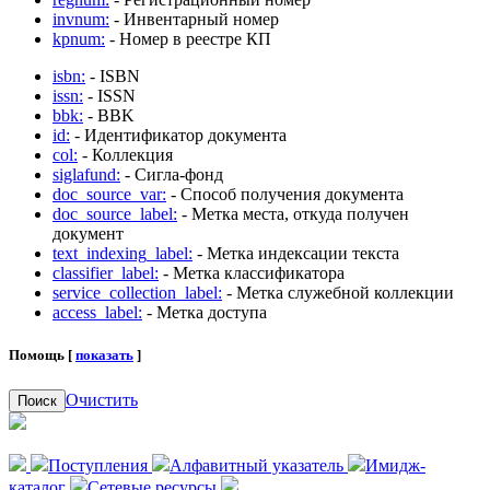
invnum:
- Инвентарный номер
kpnum:
- Номер в реестре КП
isbn:
- ISBN
issn:
- ISSN
bbk:
- BBK
id:
- Идентификатор документа
col:
- Коллекция
siglafund:
- Сигла-фонд
doc_source_var:
- Способ получения документа
doc_source_label:
- Метка места, откуда получен
документ
text_indexing_label:
- Метка индексации текста
classifier_label:
- Метка классификатора
service_collection_label:
- Метка служебной коллекции
access_label:
- Метка доступа
Помощь [
показать
]
Очистить
Поиск
Поступления
Алфавитный указатель
Имидж-
каталог
Сетевые ресурсы