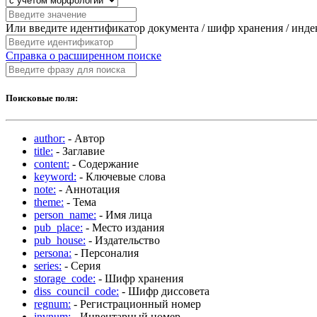
Или введите идентификатор документа / шифр хранения / инд
Справка о расширенном поиске
Поисковые поля:
author:
- Автор
title:
- Заглавие
content:
- Содержание
keyword:
- Ключевые слова
note:
- Аннотация
theme:
- Тема
person_name:
- Имя лица
pub_place:
- Место издания
pub_house:
- Издательство
persona:
- Персоналия
series:
- Серия
storage_code:
- Шифр хранения
diss_council_code:
- Шифр диссовета
regnum:
- Регистрационный номер
invnum:
- Инвентарный номер