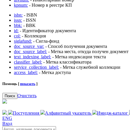
kpnum:
- Номер в реестре КП
isbn:
- ISBN
issn:
- ISSN
bbk:
- BBK
id:
- Идентификатор документа
col:
- Коллекция
siglafund:
- Сигла-фонд
doc_source_var:
- Способ получения документа
doc_source_label:
- Метка места, откуда получен документ
text_indexing_label:
- Метка индексации текста
classifier_label:
- Метка классификатора
service_collection_label:
- Метка служебной коллекции
access_label:
- Метка доступа
Помощь [
показать
]
Очистить
Поиск
Поступления
Алфавитный указатель
Имидж-каталог
ENG
Вход