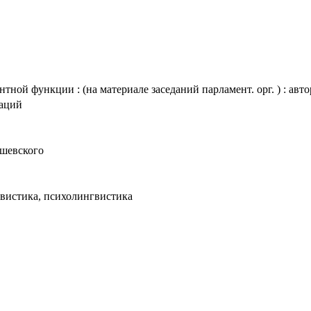
тной функции : (на материале заседаний парламент. орг. ) : автор
таций
ышевского
вистика, психолингвистика