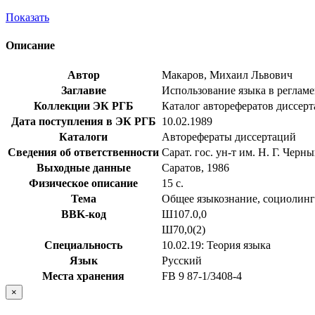
Показать
Описание
Автор
Макаров, Михаил Львович
Заглавие
Использование языка в регламен
Коллекции ЭК РГБ
Каталог авторефератов диссер
Дата поступления в ЭК РГБ
10.02.1989
Каталоги
Авторефераты диссертаций
Сведения об ответственности
Сарат. гос. ун-т им. Н. Г. Черн
Выходные данные
Саратов, 1986
Физическое описание
15 с.
Тема
Общее языкознание, социолинг
BBK-код
Ш107.0,0
Ш70,0(2)
Специальность
10.02.19: Теория языка
Язык
Русский
Места хранения
FB 9 87-1/3408-4
×