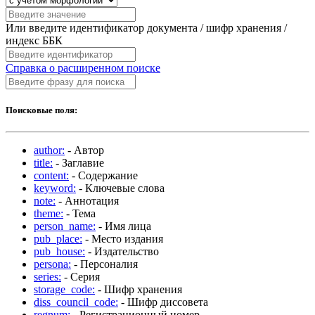
Или введите идентификатор документа / шифр хранения /
индекс ББК
Справка о расширенном поиске
Поисковые поля:
author:
- Автор
title:
- Заглавие
content:
- Содержание
keyword:
- Ключевые слова
note:
- Аннотация
theme:
- Тема
person_name:
- Имя лица
pub_place:
- Место издания
pub_house:
- Издательство
persona:
- Персоналия
series:
- Серия
storage_code:
- Шифр хранения
diss_council_code:
- Шифр диссовета
regnum:
- Регистрационный номер