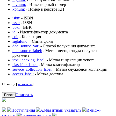
invnum:
- Инвентарный номер
kpnum:
- Номер в реестре КП
isbn:
- ISBN
issn:
- ISSN
bbk:
- BBK
id:
- Идентификатор документа
col:
- Коллекция
siglafund:
- Сигла-фонд
doc_source_var:
- Способ получения документа
doc_source_label:
- Метка места, откуда получен
документ
text_indexing_label:
- Метка индексации текста
classifier_label:
- Метка классификатора
service_collection_label:
- Метка служебной коллекции
access_label:
- Метка доступа
Помощь [
показать
]
Очистить
Поиск
Поступления
Алфавитный указатель
Имидж-
каталог
Сетевые ресурсы