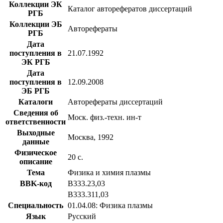
Коллекции ЭК
Каталог авторефератов диссертаций
РГБ
Коллекции ЭБ
Авторефераты
РГБ
Дата
поступления в
21.07.1992
ЭК РГБ
Дата
поступления в
12.09.2008
ЭБ РГБ
Каталоги
Авторефераты диссертаций
Сведения об
Моск. физ.-техн. ин-т
ответственности
Выходные
Москва, 1992
данные
Физическое
20 с.
описание
Тема
Физика и химия плазмы
BBK-код
В333.23,03
В333.311,03
Специальность
01.04.08: Физика плазмы
Язык
Русский