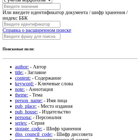
Или введите идентификатор документа / шифр хранения /
индекс ББК
Справка о расширенном поиске
Поисковые поля:
author:
- Автор
title:
- Заглавие
content:
- Содержание
keyword:
- Ключевые слова
note:
- Аннотация
theme:
- Тема
person_name:
- Имя лица
pub_place:
- Место издания
pub_house:
- Издательство
persona:
- Персоналия
series:
- Серия
storage_code:
- Шифр хранения
diss_council_code:
- Шифр диссовета
regnum:
- Регистрационный номер