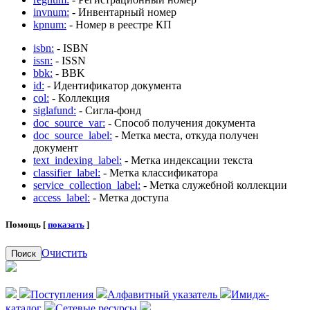
invnum:
- Инвентарный номер
kpnum:
- Номер в реестре КП
isbn:
- ISBN
issn:
- ISSN
bbk:
- BBK
id:
- Идентификатор документа
col:
- Коллекция
siglafund:
- Сигла-фонд
doc_source_var:
- Способ получения документа
doc_source_label:
- Метка места, откуда получен
документ
text_indexing_label:
- Метка индексации текста
classifier_label:
- Метка классификатора
service_collection_label:
- Метка служебной коллекции
access_label:
- Метка доступа
Помощь [
показать
]
Очистить
Поиск
Поступления
Алфавитный указатель
Имидж-
каталог
Сетевые ресурсы