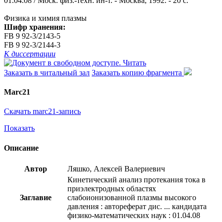
01.04.08 / Моск. физ.-техн. ин-т. - Москва, 1992. - 20 с.
Физика и химия плазмы
Шифр хранения:
FB 9 92-3/2143-5
FB 9 92-3/2144-3
К диссертации
Читать
Заказать в читальный зал
Заказать копию фрагмента
Marc21
Скачать marc21-запись
Показать
Описание
Автор
Ляшко, Алексей Валериевич
Кинетический анализ протекания тока в
приэлектродных областях
Заглавие
слабоионизованной плазмы высокого
давления : автореферат дис. ... кандидата
физико-математических наук : 01.04.08