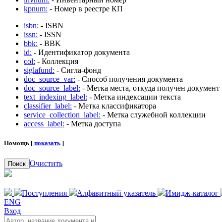
kpnum:
- Номер в реестре КП
isbn:
- ISBN
issn:
- ISSN
bbk:
- BBK
id:
- Идентификатор документа
col:
- Коллекция
siglafund:
- Сигла-фонд
doc_source_var:
- Способ получения документа
doc_source_label:
- Метка места, откуда получен документ
text_indexing_label:
- Метка индексации текста
classifier_label:
- Метка классификатора
service_collection_label:
- Метка служебной коллекции
access_label:
- Метка доступа
Помощь [
показать
]
Очистить
Поиск
Поступления
Алфавитный указатель
Имидж-каталог
ENG
Вход