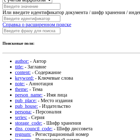
Или введите идентификатор документа / шифр хранения / инд
Справка о расширенном поиске
Поисковые поля:
author:
- Автор
title:
- Заглавие
content:
- Содержание
keyword:
- Ключевые слова
note:
- Аннотация
theme:
- Тема
person_name:
- Имя лица
pub_place:
- Место издания
pub_house:
- Издательство
persona:
- Персоналия
series:
- Серия
storage_code:
- Шифр хранения
diss_council_code:
- Шифр диссовета
regnum:
- Регистрационный номер
invnum:
- Инвентарный номер