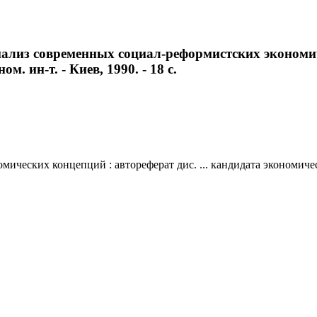
лиз современных социал-реформистских экономичес
м. ин-т. - Киев, 1990. - 18 с.
ских концепций : автореферат дис. ... кандидата экономических 