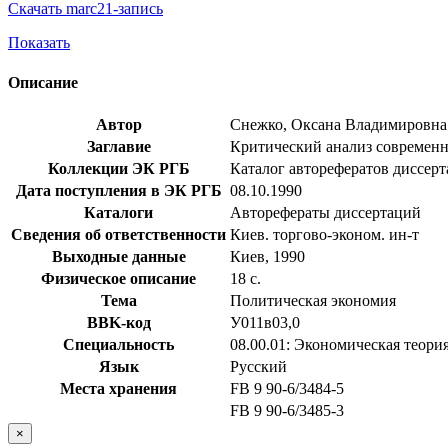
Скачать marc21-запись
Показать
Описание
Автор
Снежко, Оксана Владимировна
Заглавие
Критический анализ современны
Коллекции ЭК РГБ
Каталог авторефератов диссер
Дата поступления в ЭК РГБ
08.10.1990
Каталоги
Авторефераты диссертаций
Сведения об ответственности
Киев. торгово-эконом. ин-т
Выходные данные
Киев, 1990
Физическое описание
18 с.
Тема
Политическая экономия
BBK-код
У011в03,0
Специальность
08.00.01: Экономическая теори
Язык
Русский
Места хранения
FB 9 90-6/3484-5
FB 9 90-6/3485-3
×