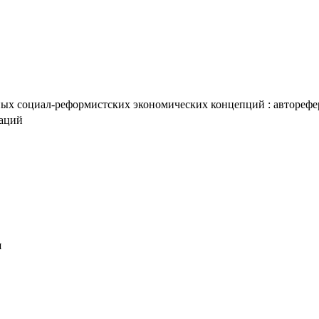
х социал-реформистских экономических концепций : автореферат 
таций
я