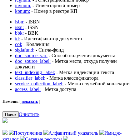
invnum:
- Инвентарный номер
kpnum:
- Номер в реестре КП
isbn:
- ISBN
issn:
- ISSN
bbk:
- BBK
id:
- Идентификатор документа
col:
- Коллекция
siglafund:
- Сигла-фонд
doc_source_var:
- Способ получения документа
doc_source_label:
- Метка места, откуда получен
документ
text_indexing_label:
- Метка индексации текста
classifier_label:
- Метка классификатора
service_collection_label:
- Метка служебной коллекции
access_label:
- Метка доступа
Помощь [
показать
]
Очистить
Поиск
Поступления
Алфавитный указатель
Имидж-
каталог
Сетевые ресурсы