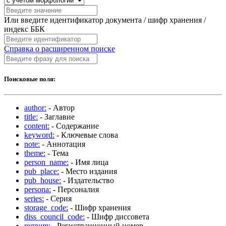
Или введите идентификатор документа / шифр хранения /
индекс ББК
Справка о расширенном поиске
Поисковые поля:
author:
- Автор
title:
- Заглавие
content:
- Содержание
keyword:
- Ключевые слова
note:
- Аннотация
theme:
- Тема
person_name:
- Имя лица
pub_place:
- Место издания
pub_house:
- Издательство
persona:
- Персоналия
series:
- Серия
storage_code:
- Шифр хранения
diss_council_code:
- Шифр диссовета
regnum:
- Регистрационный номер