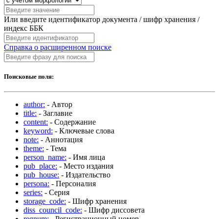
Или введите идентификатор документа / шифр хранения /
индекс ББК
Справка о расширенном поиске
Поисковые поля:
author:
- Автор
title:
- Заглавие
content:
- Содержание
keyword:
- Ключевые слова
note:
- Аннотация
theme:
- Тема
person_name:
- Имя лица
pub_place:
- Место издания
pub_house:
- Издательство
persona:
- Персоналия
series:
- Серия
storage_code:
- Шифр хранения
diss_council_code:
- Шифр диссовета
regnum:
- Регистрационный номер