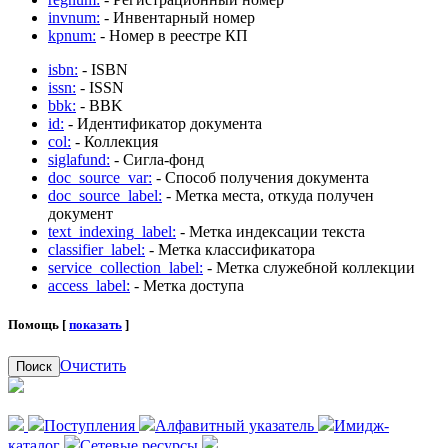
invnum:
- Инвентарный номер
kpnum:
- Номер в реестре КП
isbn:
- ISBN
issn:
- ISSN
bbk:
- BBK
id:
- Идентификатор документа
col:
- Коллекция
siglafund:
- Сигла-фонд
doc_source_var:
- Способ получения документа
doc_source_label:
- Метка места, откуда получен
документ
text_indexing_label:
- Метка индексации текста
classifier_label:
- Метка классификатора
service_collection_label:
- Метка служебной коллекции
access_label:
- Метка доступа
Помощь [
показать
]
Очистить
Поиск
Поступления
Алфавитный указатель
Имидж-
каталог
Сетевые ресурсы