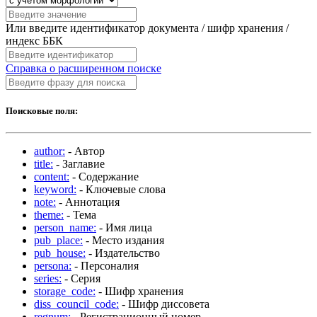
Или введите идентификатор документа / шифр хранения /
индекс ББК
Справка о расширенном поиске
Поисковые поля:
author:
- Автор
title:
- Заглавие
content:
- Содержание
keyword:
- Ключевые слова
note:
- Аннотация
theme:
- Тема
person_name:
- Имя лица
pub_place:
- Место издания
pub_house:
- Издательство
persona:
- Персоналия
series:
- Серия
storage_code:
- Шифр хранения
diss_council_code:
- Шифр диссовета
regnum:
- Регистрационный номер