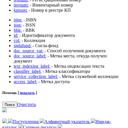
invnum:
- Инвентарный номер
kpnum:
- Номер в реестре КП
isbn:
- ISBN
issn:
- ISSN
bbk:
- BBK
id:
- Идентификатор документа
col:
- Коллекция
siglafund:
- Сигла-фонд
doc_source_var:
- Способ получения документа
doc_source_label:
- Метка места, откуда получен
документ
text_indexing_label:
- Метка индексации текста
classifier_label:
- Метка классификатора
service_collection_label:
- Метка служебной коллекции
access_label:
- Метка доступа
Помощь [
показать
]
Очистить
Поиск
Поступления
Алфавитный указатель
Имидж-
каталог
Сетевые ресурсы